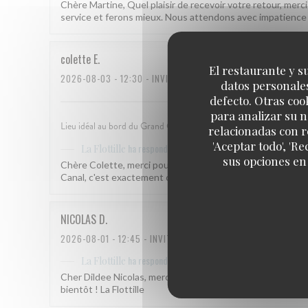
Chère Martine, Quel plaisir de recevoir votre retour, me
service et ferons mieux. Nous attendons avec impatience vo
colette
E
El restaurante y su
2026-08-03
- 12:30 - INVITADOS 3
datos personales
defecto. Otras coo
para analizar su n
Lieu idéal au bord du Grand Canal. Terrasse ombragée, accueil et se
relacionadas con r
'Aceptar todo', 'R
ha respondido a su opinión
La Flottille
sus opciones en
Chère Colette, merci pour ce retour qui nous fait vraimen
Canal, c'est exactement ce qui nous anime. À très bientôt !
NICOLAS
D
2026-08-01
- 12:45 - INVITADOS 2
ha respondido a su opinión
La Flottille
Cher Dildee Nicolas, merci pour ce retour qui nous fait vraim
bientôt ! La Flottille