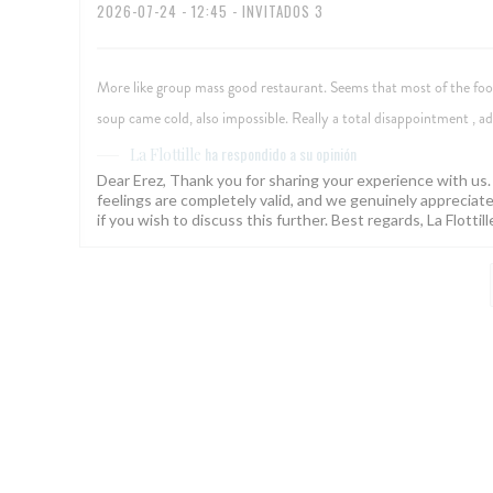
2026-07-24
- 12:45 - INVITADOS 3
More like group mass good restaurant. Seems that most of the food
soup came cold, also impossible. Really a total disappointment , addi
ha respondido a su opinión
La Flottille
Dear Erez, Thank you for sharing your experience with us. W
feelings are completely valid, and we genuinely appreciate 
if you wish to discuss this further. Best regards, La Flotti