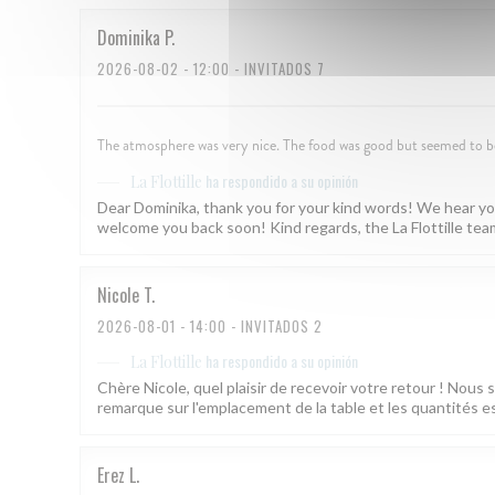
Dominika
P
2026-08-02
- 12:00 - INVITADOS 7
The atmosphere was very nice. The food was good but seemed to be 
ha respondido a su opinión
La Flottille
Dear Dominika, thank you for your kind words! We hear you
welcome you back soon! Kind regards, the La Flottille tea
Nicole
T
2026-08-01
- 14:00 - INVITADOS 2
ha respondido a su opinión
La Flottille
Chère Nicole, quel plaisir de recevoir votre retour ! Nous
remarque sur l'emplacement de la table et les quantités est
Erez
L