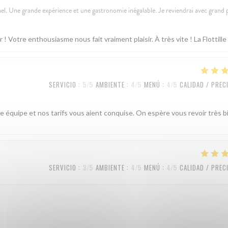
l. Une grande expérience et une gastronomie inégalable. Je reviendrai avec grand p
Votre enthousiasme nous fait vraiment plaisir. À très vite ! La Flottille
SERVICIO
:
5
/5
AMBIENTE
:
4
/5
MENÚ
:
4
/5
CALIDAD / PREC
e équipe et nos tarifs vous aient conquise. On espère vous revoir très b
SERVICIO
:
3
/5
AMBIENTE
:
4
/5
MENÚ
:
4
/5
CALIDAD / PREC