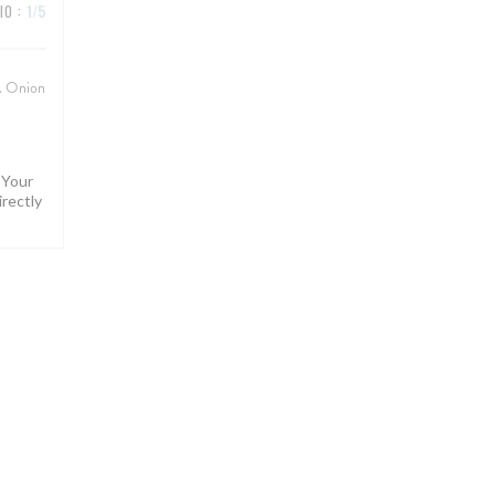
IO
:
1
/5
e. Onion
 Your
irectly