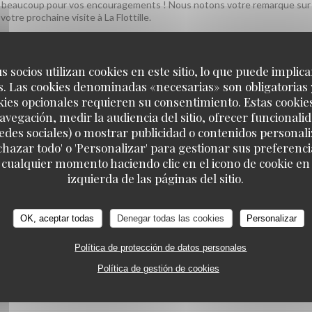
rci beaucoup pour vos encouragements ! Nous notons votre remarque sur 
tre prochaine visite à La Flottille.
s socios utilizan cookies en este sitio, lo que puede implica
SERVICIO
:
5
/5
AMBIENTE
:
5
/5
MENÚ
:
5
/5
CALIDAD / PREC
. Las cookies denominadas «necesarias» son obligatorias 
kies opcionales requieren su consentimiento. Estas cookie
avegación, medir la audiencia del sitio, ofrecer funcionali
rvice plein d'attention. Cuisine très bonne et raffinée
edes sociales) o mostrar publicidad o contenidos personali
echazar todo' o 'Personalizar' para gestionar sus preferen
 cualquier momento haciendo clic en el icono de cookie en l
t plaisir ! Savoir que vous avez passé un aussi beau moment au bord du 
izquierda de las páginas del sitio.
 La Flottille
OK, aceptar todas
Denegar todas las cookies
Personalizar
SERVICIO
:
5
/5
AMBIENTE
:
5
/5
MENÚ
:
5
/5
CALIDAD / PREC
Política de protección de datos personales
Política de gestión de cookies
ent plaisir ! Ravis que tout ait été à la hauteur. Au plaisir de vous revoir