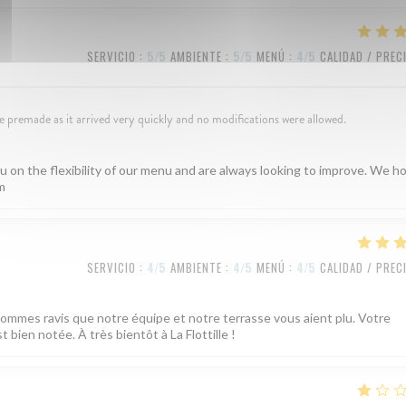
SERVICIO
:
5
/5
AMBIENTE
:
5
/5
MENÚ
:
4
/5
CALIDAD / PREC
premade as it arrived very quickly and no modifications were allowed.
 on the flexibility of our menu and are always looking to improve. We h
m
SERVICIO
:
4
/5
AMBIENTE
:
4
/5
MENÚ
:
4
/5
CALIDAD / PREC
 sommes ravis que notre équipe et notre terrasse vous aient plu. Votre
 bien notée. À très bientôt à La Flottille !