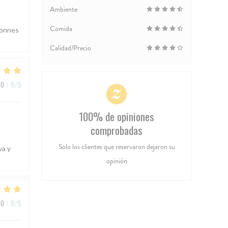
Ambiente
Comida
bonnes
Calidad/Precio
IO
:
5
/5
100% de opiniones
comprobadas
Solo los clientes que reservaron dejaron su
va y
opinión
IO
:
5
/5