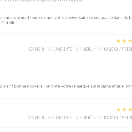
qualité des plats est bien celle d'une bonne brasserie.
s sommes vraiment heureux que votre anniversaire se soit passé dans de 
Flottille !
SERVICIO
:
5
/5
AMBIENTE
:
5
/5
MENÚ
:
5
/5
CALIDAD / PREC
plaisir ! Bonne nouvelle : on note votre remarque sur la signalétique, on 
SERVICIO
:
5
/5
AMBIENTE
:
5
/5
MENÚ
:
5
/5
CALIDAD / PREC