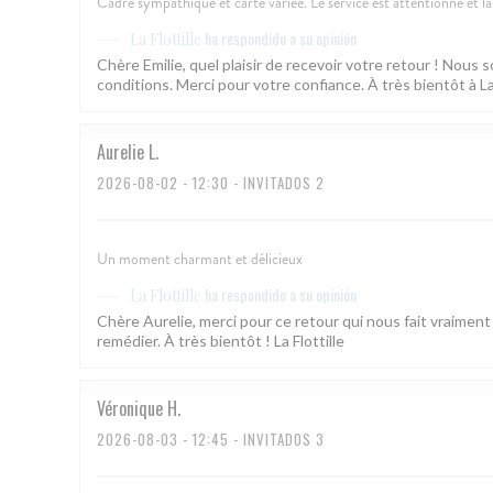
Cadre sympathique et carte variée. Le service est attentionné et la 
ha respondido a su opinión
La Flottille
Chère Emilie, quel plaisir de recevoir votre retour ! Nou
conditions. Merci pour votre confiance. À très bientôt à La 
Aurelie
L
2026-08-02
- 12:30 - INVITADOS 2
Un moment charmant et délicieux
ha respondido a su opinión
La Flottille
Chère Aurelie, merci pour ce retour qui nous fait vraiment 
remédier. À très bientôt ! La Flottille
Véronique
H
2026-08-03
- 12:45 - INVITADOS 3