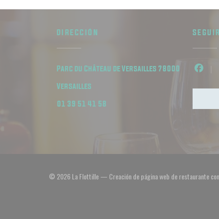
DIRECCIÓN
SEGUI
Parc du Château de Versailles 78000
Face
((abre en una nueva ventana))
Versailles
01 39 51 41 58
© 2026 La Flottille — Creación de página web de restaurante co