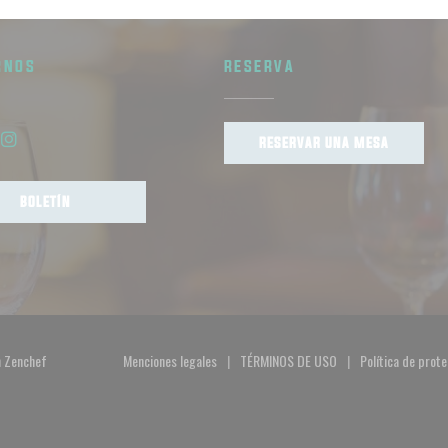
RNOS
RESERVA
RESERVAR UNA MESA
book ((abre en una nueva ventana))
Instagram ((abre en una nueva ventana))
BOLETÍN
((abre en una nueva ventana))
n
Zenchef
Menciones legales
TÉRMINOS DE USO
Política de prot
((abre en una nueva ventana))
((abre en una nueva ventana)