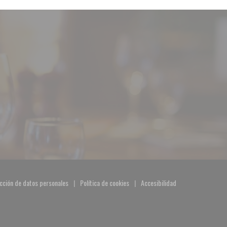
ección de datos personales
Política de cookies
Accesibilidad
)
((abre en una nueva ventana))
((abre en una nueva ventana))
((abre en una nueva ventan