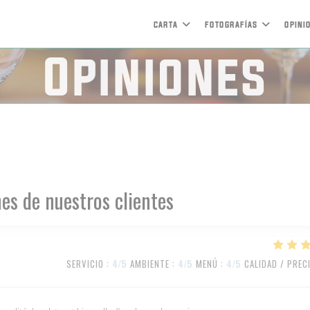
CARTA
FOTOGRAFÍAS
OPINI
Opiniones
es de nuestros clientes
SERVICIO
:
4
/5
AMBIENTE
:
4
/5
MENÚ
:
4
/5
CALIDAD / PREC