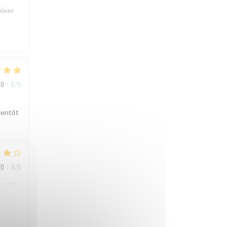
laisir
IO
:
5
/5
ientôt
IO
:
4
/5