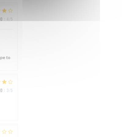
IO
:
4
/5
ope to
IO
:
3
/5