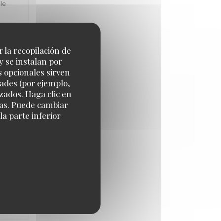
le
r la recopilación de
IO
:
5
/5
y se instalan por
s opcionales sirven
dades (por ejemplo,
zados. Haga clic en
cias. Puede cambiar
a parte inferior
Grand
IO
:
5
/5