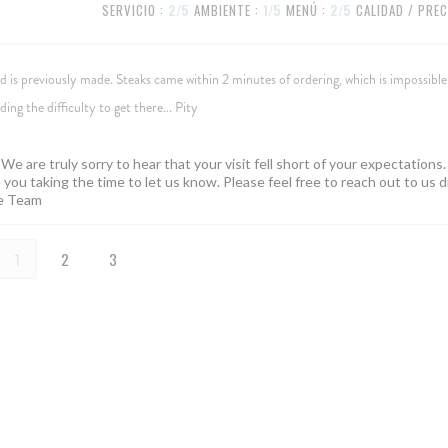
SERVICIO
:
2
/5
AMBIENTE
:
1
/5
MENÚ
:
2
/5
CALIDAD / PREC
 is previously made. Steaks came within 2 minutes of ordering, which is impossibl
ng the difficulty to get there... Pity
e are truly sorry to hear that your visit fell short of your expectations.
you taking the time to let us know. Please feel free to reach out to us d
lle Team
1
2
3