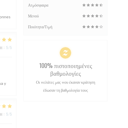
Ατμόσφαιρα
Μενού
bonnes
Ποιότητα/Τιμή
ΜΉ
:
5
/5
100% πιστοποιημένες
βαθμολογίες
Οι πελάτες μας που έκαναν κράτηση
va y
έδωσαν τη βαθμολογία τους
ΜΉ
:
5
/5