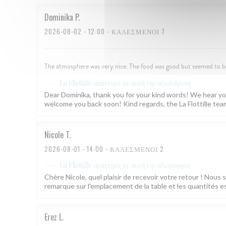
Dominika
P
2026-08-02
- 12:00 - ΚΑΛΕΣΜΈΝΟΙ 7
The atmosphere was very nice. The food was good but seemed to be 
απάντησε σε αυτή την αξιολόγηση
La Flottille
Dear Dominika, thank you for your kind words! We hear you
welcome you back soon! Kind regards, the La Flottille tea
Nicole
T
2026-08-01
- 14:00 - ΚΑΛΕΣΜΈΝΟΙ 2
απάντησε σε αυτή την αξιολόγηση
La Flottille
Chère Nicole, quel plaisir de recevoir votre retour ! Nous
remarque sur l'emplacement de la table et les quantités est
Erez
L