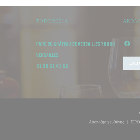
ΤΟΠΟΘΕΣΊΑ
ΑΚΟΛ
Parc du Château de Versailles 78000
Faceb
((ανοίγει σε νέο παράθυρο))
Versailles
ΕΝΗ
01 39 51 41 58
Αποποίηση ευθύνης
ΌΡΟ
((ανοίγει σε νέο 