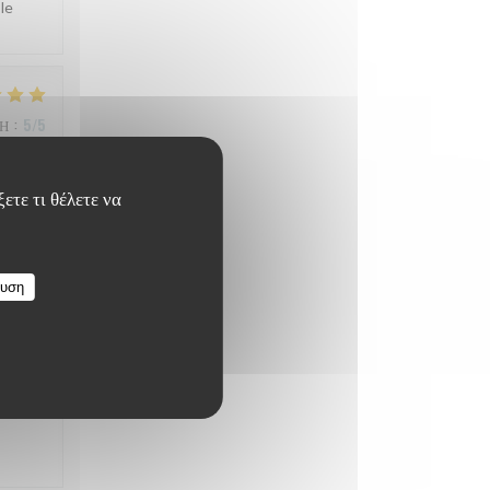
le
ΜΉ
:
5
/5
ετε τι θέλετε να
Grand
ευση
ΜΉ
:
5
/5