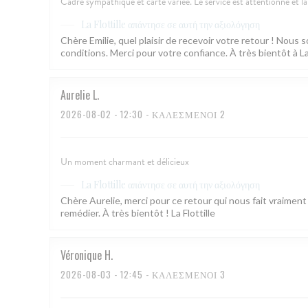
Cadre sympathique et carte variée. Le service est attentionné et la 
απάντησε σε αυτή την αξιολόγηση
La Flottille
Chère Emilie, quel plaisir de recevoir votre retour ! Nou
conditions. Merci pour votre confiance. À très bientôt à La 
Aurelie
L
2026-08-02
- 12:30 - ΚΑΛΕΣΜΈΝΟΙ 2
Un moment charmant et délicieux
απάντησε σε αυτή την αξιολόγηση
La Flottille
Chère Aurelie, merci pour ce retour qui nous fait vraiment 
remédier. À très bientôt ! La Flottille
Véronique
H
2026-08-03
- 12:45 - ΚΑΛΕΣΜΈΝΟΙ 3