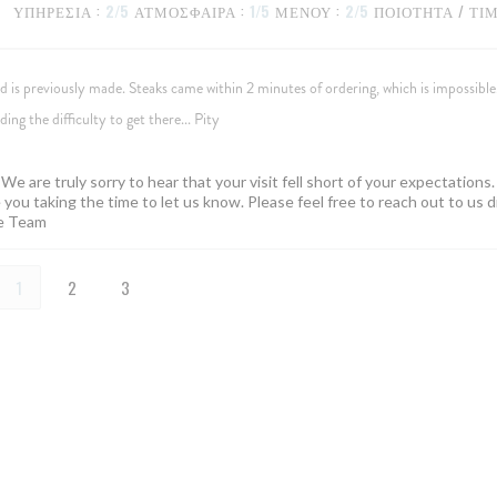
ΥΠΗΡΕΣΊΑ
:
2
/5
ΑΤΜΌΣΦΑΙΡΑ
:
1
/5
ΜΕΝΟΎ
:
2
/5
ΠΟΙΌΤΗΤΑ / ΤΙ
 is previously made. Steaks came within 2 minutes of ordering, which is impossibl
ng the difficulty to get there... Pity
e are truly sorry to hear that your visit fell short of your expectations.
you taking the time to let us know. Please feel free to reach out to us d
lle Team
1
2
3