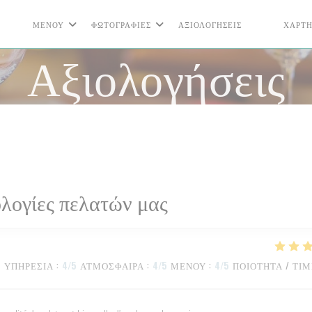
ΜΕΝΟΎ
ΦΩΤΟΓΡΑΦΊΕΣ
ΑΞΙΟΛΟΓΉΣΕΙΣ
ΧΆΡΤΗ
((ΑΝΟΊΓΕΙ Σ
((ΑΝΟΊΓΕ
Αξιολογήσεις
λογίες πελατών μας
ΥΠΗΡΕΣΊΑ
:
4
/5
ΑΤΜΌΣΦΑΙΡΑ
:
4
/5
ΜΕΝΟΎ
:
4
/5
ΠΟΙΌΤΗΤΑ / ΤΙ