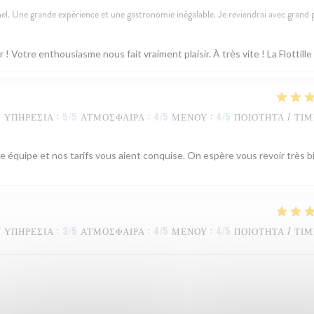
l. Une grande expérience et une gastronomie inégalable. Je reviendrai avec grand p
Votre enthousiasme nous fait vraiment plaisir. À très vite ! La Flottille
ΥΠΗΡΕΣΊΑ
:
5
/5
ΑΤΜΌΣΦΑΙΡΑ
:
4
/5
ΜΕΝΟΎ
:
4
/5
ΠΟΙΌΤΗΤΑ / ΤΙ
e équipe et nos tarifs vous aient conquise. On espère vous revoir très b
ΥΠΗΡΕΣΊΑ
:
3
/5
ΑΤΜΌΣΦΑΙΡΑ
:
4
/5
ΜΕΝΟΎ
:
4
/5
ΠΟΙΌΤΗΤΑ / ΤΙ