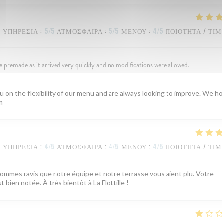
ΥΠΗΡΕΣΊΑ
:
5
/5
ΑΤΜΌΣΦΑΙΡΑ
:
5
/5
ΜΕΝΟΎ
:
4
/5
ΠΟΙΌΤΗΤΑ / ΤΙ
premade as it arrived very quickly and no modifications were allowed.
 on the flexibility of our menu and are always looking to improve. We h
m
ΥΠΗΡΕΣΊΑ
:
4
/5
ΑΤΜΌΣΦΑΙΡΑ
:
4
/5
ΜΕΝΟΎ
:
4
/5
ΠΟΙΌΤΗΤΑ / ΤΙ
 sommes ravis que notre équipe et notre terrasse vous aient plu. Votre
 bien notée. À très bientôt à La Flottille !