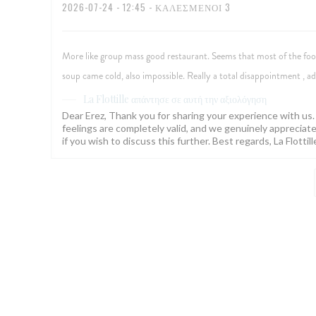
2026-07-24
- 12:45 - ΚΑΛΕΣΜΈΝΟΙ 3
More like group mass good restaurant. Seems that most of the food
soup came cold, also impossible. Really a total disappointment , addi
απάντησε σε αυτή την αξιολόγηση
La Flottille
Dear Erez, Thank you for sharing your experience with us. W
feelings are completely valid, and we genuinely appreciate 
if you wish to discuss this further. Best regards, La Flotti