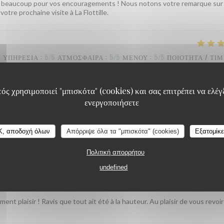
rci beaucoup pour vos encouragements ! Nous notons votre remarque sur 
tre prochaine visite à La Flottille.
ΥΠΗΡΕΣΊΑ
:
5
/5
ΑΤΜΌΣΦΑΙΡΑ
:
5
/5
ΜΕΝΟΎ
:
5
/5
ΠΟΙΌΤΗΤΑ / ΤΙ
ός χρησιμοποιεί "μπισκότα" (cookies) και σας επιτρέπει να ελέγξ
rvice plein d'attention. Cuisine très bonne et raffinée
ενεργοποιήσετε
t plaisir ! Savoir que vous avez passé un aussi beau moment au bord du 
 La Flottille
K, αποδοχή όλων
Απόρριψε όλα τα "μπισκότα" (cookies)
Εξατομίκ
Πολιτική απορρήτου
undefined
ΥΠΗΡΕΣΊΑ
:
5
/5
ΑΤΜΌΣΦΑΙΡΑ
:
5
/5
ΜΕΝΟΎ
:
5
/5
ΠΟΙΌΤΗΤΑ / ΤΙ
ent plaisir ! Ravis que tout ait été à la hauteur. Au plaisir de vous revoir