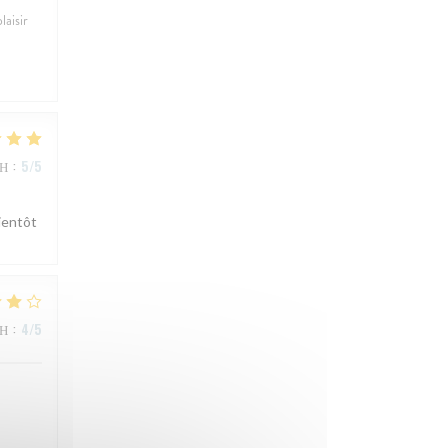
laisir
ΜΉ
:
5
/5
ientôt
ΜΉ
:
4
/5