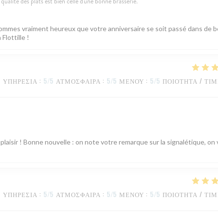
qualité des plats est bien celle d'une bonne brasserie.
s sommes vraiment heureux que votre anniversaire se soit passé dans de 
Flottille !
ΥΠΗΡΕΣΊΑ
:
5
/5
ΑΤΜΌΣΦΑΙΡΑ
:
5
/5
ΜΕΝΟΎ
:
5
/5
ΠΟΙΌΤΗΤΑ / ΤΙ
plaisir ! Bonne nouvelle : on note votre remarque sur la signalétique, on 
ΥΠΗΡΕΣΊΑ
:
5
/5
ΑΤΜΌΣΦΑΙΡΑ
:
5
/5
ΜΕΝΟΎ
:
5
/5
ΠΟΙΌΤΗΤΑ / ΤΙ