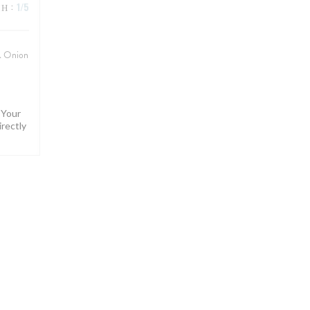
ΜΉ
:
1
/5
e. Onion
 Your
irectly