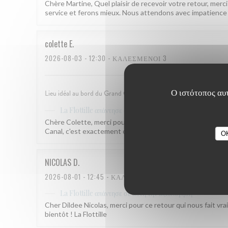
Chère Martine, Quel plaisir de recevoir votre retour, me
service et ferons mieux. Nous attendons avec impatience vo
colette
E
2026-08-03
- 12:30 - ΚΑΛΕΣΜΈΝΟΙ 3
Ο ιστότοπος αυτ
Lieu idéal au bord du Grand Canal. Terrasse ombragée, accueil et se
απάντησε σε αυτή την αξιολόγηση
La Flottille
Chère Colette, merci pour ce retour qui nous fait vraimen
Canal, c'est exactement ce qui nous anime. À très bientôt !
O
NICOLAS
D
2026-08-01
- 12:45 - ΚΑΛΕΣΜΈΝΟΙ 2
απάντησε σε αυτή την αξιολόγηση
La Flottille
Cher Dildee Nicolas, merci pour ce retour qui nous fait vraim
bientôt ! La Flottille