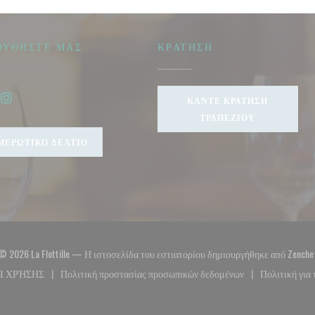
ΟΥΘΉΣΤΕ ΜΑΣ
ΚΡΆΤΗΣΗ
ΚΆΝΤΕ ΚΡΆΤΗΣΗ
ook ((ανοίγει σε νέο παράθυρο))
Instagram ((ανοίγει σε νέο παράθυρο))
ΤΡΑΠΕΖΙΟΎ
ΜΕΡΩΤΙΚΌ ΔΕΛΤΊΟ
© 2026 La Flottille — Η ιστοσελίδα του εστιατορίου δημιουργήθηκε από
Zenche
Ι ΧΡΉΣΗΣ
Πολιτική προστασίας προσωπικών δεδομένων
Πολιτική για 
παράθυρο))
((ανοίγει σε νέο παράθυρο))
((ανοίγει σε νέο παράθυρο))