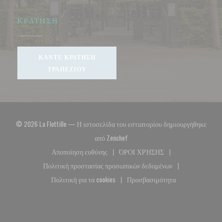
ΚΡΆΤΗΣΗ
ΚΆΝΤΕ ΚΡΆΤΗΣΗ
ΤΡΑΠΕΖΙΟΎ
© 2026 La Flottille — Η ιστοσελίδα του εστιατορίου δημιουργήθηκε
((ανοίγει σε νέο παράθυρο))
από
Zenchef
Αποποίηση ευθύνης
ΌΡΟΙ ΧΡΉΣΗΣ
((ανοίγει σε νέο παράθυρο))
((ανοίγει σε νέο παράθυρο)
Πολιτική προστασίας προσωπικών δεδομένων
((ανοίγει σε νέο παράθυρο))
Πολιτική για τα cookies
Προσβασιμότητα
((ανοίγει σε νέο παράθυρο))
((ανοίγει σε νέο παράθυρο