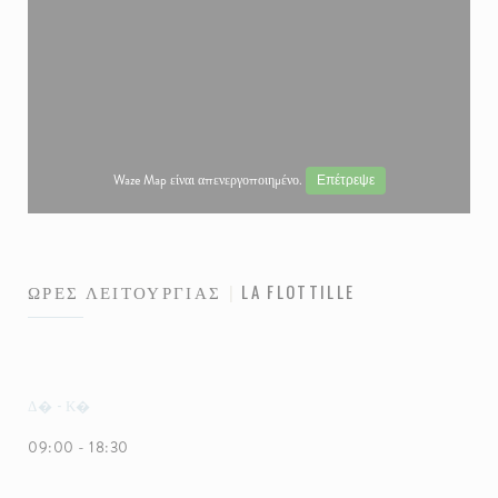
Waze Map είναι απενεργοποιημένο.
Επέτρεψε
ΏΡΕΣ ΛΕΙΤΟΥΡΓΊΑΣ
LA FLOTTILLE
Δ�
-
Κ�
09:00 - 18:30