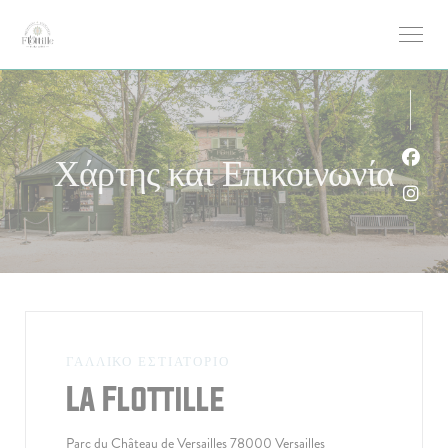
Πίνακας διαχείρισης "Μπισκότων" (Cookies)
Χάρτης και Επικοινωνία
Face
Inst
ΓΑΛΛΙΚΌ ΕΣΤΙΑΤΌΡΙΟ
La Flottille
((ανοίγει σε νέο παρ
Parc du Château de Versailles 78000 Versailles