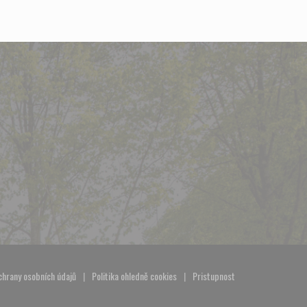
chrany osobních údajů
Politika ohledně cookies
Pristupnost
kně))
((otevře se v novém okně))
((otevře se v novém okně))
((otevře se v novém okně))