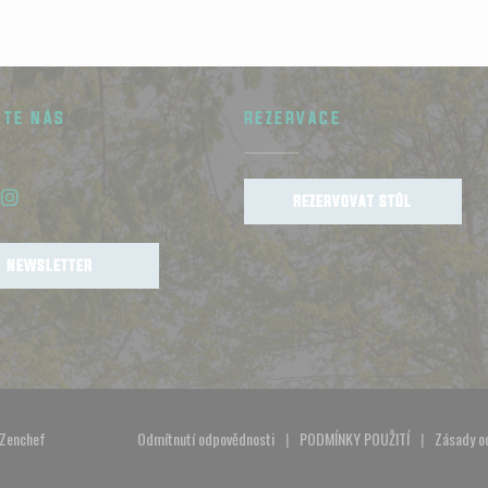
JTE NÁS
REZERVACE
REZERVOVAT STŮL
book ((otevře se v novém okně))
Instagram ((otevře se v novém okně))
NEWSLETTER
((otevře se v novém okně))
Zenchef
Odmítnutí odpovědnosti
PODMÍNKY POUŽITÍ
Zásady o
((otevře se v novém okně))
((otevře se v novém o