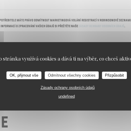
potřebitele máte právo odmítnout marketingová volání registrací v Robinsonově seznam
e informací o zpracování vašich údajů si přečtěte naše
zásady ochrany osobních údajů
.
o stránka využívá cookies a dává ti na výběr, co chceš aktiv
OK, přijmout vše
Odmítnout všechny cookies
Přizpůsobit
Zásady ochrany osobních údajů
undefined
ce