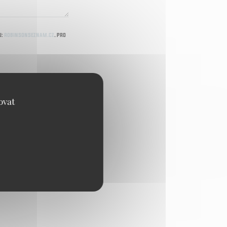
u:
robinsonseznam.cz
. Pro
ovat