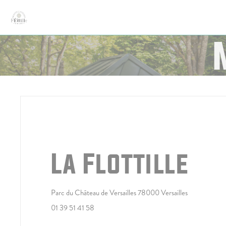
Panel pro správu cookies
La Flottille
((otevře se v
Parc du Château de Versailles 78000 Versailles
01 39 51 41 58