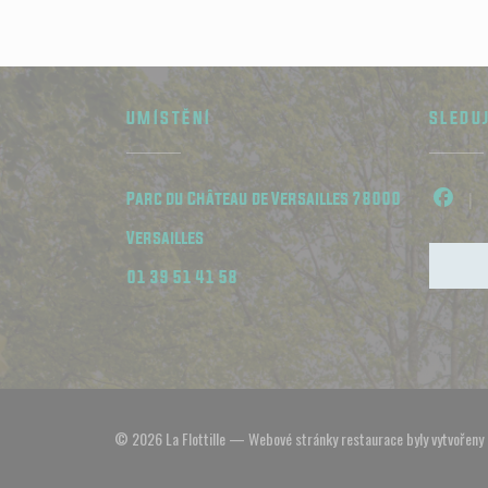
UMÍSTĚNÍ
SLEDU
Parc du Château de Versailles 78000
Face
((otevře se v novém okně))
Versailles
01 39 51 41 58
© 2026 La Flottille — Webové stránky restaurace byly vytvořeny