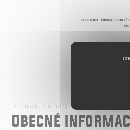
V souladu se zákonem o ochraně s
víc
Tat
LA FLOTTILLE
VERSAILLES
Obecné informa