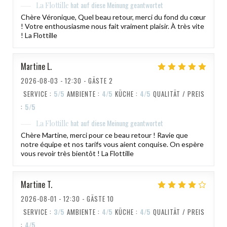
hat auf diese Meinung geantwortet
La Flottille
Chère Véronique, Quel beau retour, merci du fond du cœur
! Votre enthousiasme nous fait vraiment plaisir. À très vite
! La Flottille
Martine
L
2026-08-03
- 12:30 - GÄSTE 2
SERVICE
:
5
/5
AMBIENTE
:
4
/5
KÜCHE
:
4
/5
QUALITÄT / PREIS
:
5
/5
hat auf diese Meinung geantwortet
La Flottille
Chère Martine, merci pour ce beau retour ! Ravie que
notre équipe et nos tarifs vous aient conquise. On espère
vous revoir très bientôt ! La Flottille
Martine
T
2026-08-01
- 12:30 - GÄSTE 10
SERVICE
:
3
/5
AMBIENTE
:
4
/5
KÜCHE
:
4
/5
QUALITÄT / PREIS
:
4
/5