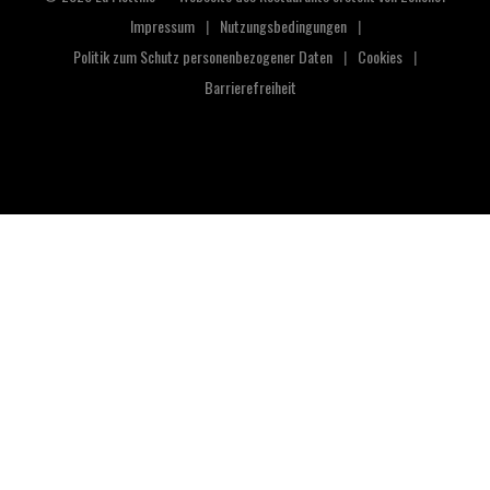
Impressum
Nutzungsbedingungen
((öffnet ein neues Fenster))
((öffnet ein neues Fenster))
Politik zum Schutz personenbezogener Daten
Cookies
((öffnet ein neues Fenster))
((öffnet ein neue
Barrierefreiheit
((öffnet ein neues Fenster))