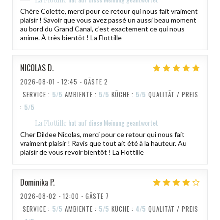
Chère Colette, merci pour ce retour qui nous fait vraiment
plaisir ! Savoir que vous avez passé un aussi beau moment
au bord du Grand Canal, c'est exactement ce qui nous
anime. À très bientôt ! La Flottille
NICOLAS
D
2026-08-01
- 12:45 - GÄSTE 2
SERVICE
:
5
/5
AMBIENTE
:
5
/5
KÜCHE
:
5
/5
QUALITÄT / PREIS
:
5
/5
hat auf diese Meinung geantwortet
La Flottille
Cher Dildee Nicolas, merci pour ce retour qui nous fait
vraiment plaisir ! Ravis que tout ait été à la hauteur. Au
plaisir de vous revoir bientôt ! La Flottille
Dominika
P
2026-08-02
- 12:00 - GÄSTE 7
SERVICE
:
5
/5
AMBIENTE
:
5
/5
KÜCHE
:
4
/5
QUALITÄT / PREIS