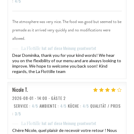
:
4
/5
The atmosphere was very nice. The food was good but seemed to be
premade as it arrived very quickly and no modifications were
allowed.
hat auf diese Meinung geantwortet
La Flottille
Dear Dominika, thank you for your kind words! We hear
you on the flexibility of our menu and are always looking to
improve. We hope to welcome you back soon! Kind
regards, the La Flottille team
Nicole
T
2026-08-01
- 14:00 - GÄSTE 2
SERVICE
:
4
/5
AMBIENTE
:
4
/5
KÜCHE
:
4
/5
QUALITÄT / PREIS
:
3
/5
hat auf diese Meinung geantwortet
La Flottille
Chère Nicole, quel plaisir de recevoir votre retour ! Nous