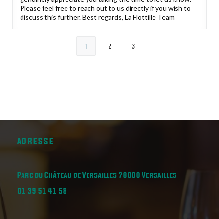
Please feel free to reach out to us directly if you wish to
discuss this further. Best regards, La Flottille Team
1
2
3
ADRESSE
((öffnet ein
Parc du Château de Versailles 78000 Versailles
01 39 51 41 58