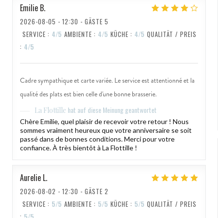
Emilie
B
2026-08-05
- 12:30 - GÄSTE 5
SERVICE
:
4
/5
AMBIENTE
:
4
/5
KÜCHE
:
4
/5
QUALITÄT / PREIS
:
4
/5
Cadre sympathique et carte variée. Le service est attentionné et la
qualité des plats est bien celle d'une bonne brasserie.
hat auf diese Meinung geantwortet
La Flottille
Chère Emilie, quel plaisir de recevoir votre retour ! Nous
sommes vraiment heureux que votre anniversaire se soit
passé dans de bonnes conditions. Merci pour votre
confiance. À très bientôt à La Flottille !
Aurelie
L
2026-08-02
- 12:30 - GÄSTE 2
SERVICE
:
5
/5
AMBIENTE
:
5
/5
KÜCHE
:
5
/5
QUALITÄT / PREIS
:
5
/5