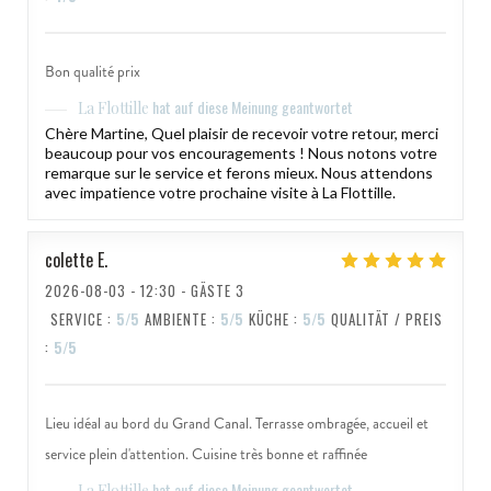
Bon qualité prix
hat auf diese Meinung geantwortet
La Flottille
Chère Martine, Quel plaisir de recevoir votre retour, merci
beaucoup pour vos encouragements ! Nous notons votre
remarque sur le service et ferons mieux. Nous attendons
avec impatience votre prochaine visite à La Flottille.
colette
E
2026-08-03
- 12:30 - GÄSTE 3
SERVICE
:
5
/5
AMBIENTE
:
5
/5
KÜCHE
:
5
/5
QUALITÄT / PREIS
:
5
/5
Lieu idéal au bord du Grand Canal. Terrasse ombragée, accueil et
service plein d'attention. Cuisine très bonne et raffinée
hat auf diese Meinung geantwortet
La Flottille