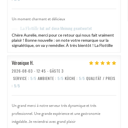
Un moment charmant et délicieux
hat auf diese Meinung geantwortet
La Flottille
Chère Aurelie, merci pour ce retour qui nous fait vraiment
plaisir ! Bonne nouvelle : on note votre remarque sur la
signalétique, on va y remédier. À très bientôt ! La Flottille
Véronique
H
2026-08-03
- 12:45 - GÄSTE 3
SERVICE
:
5
/5
AMBIENTE
:
5
/5
KÜCHE
:
5
/5
QUALITÄT / PREIS
:
5
/5
Un grand merci à notre serveur très dynamique et très
professionnel. Une grande expérience et une gastronomie
inégalable. Je reviendrai avec grand plaisir