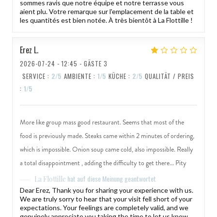
sommes ravis que notre équipe et notre terrasse vous
aient plu. Votre remarque sur l'emplacement de la table et
les quantités est bien notée. À très bientôt à La Flottille !
Erez
L
2026-07-24
- 12:45 - GÄSTE 3
SERVICE
:
2
/5
AMBIENTE
:
1
/5
KÜCHE
:
2
/5
QUALITÄT / PREIS
:
1
/5
More like group mass good restaurant. Seems that most of the
food is previously made. Steaks came within 2 minutes of ordering,
which is impossible. Onion soup came cold, also impossible. Really
a total disappointment , adding the difficulty to get there... Pity
hat auf diese Meinung geantwortet
La Flottille
Dear Erez, Thank you for sharing your experience with us.
We are truly sorry to hear that your visit fell short of your
expectations. Your feelings are completely valid, and we
genuinely appreciate you taking the time to let us know.