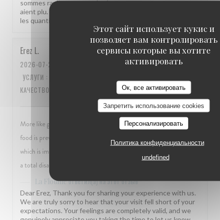
sommes ravis que notre équipe et notre terrasse vous
aient plu. Votre remarque sur l'emplacement de la table et
les quantités est bien notée. À très bientôt à La Flottille !
Этот сайт использует кукис и
позволяет вам контролировать
сервисы которые вы хотите
Erez
L
активировать
2026-07-24
- 12:45 - ГОСТИ 3
УСЛУГИ
:
2
/5
АТМОСФЕРА
:
1
/5
МЕНЮ
:
2
/5
ЦЕНА /
Ок, все активировать
КАЧЕСТВО
:
1
/5
Запретить использование cookies
More like group mass good restaurant. Seems that most of the
Персонализировать
food is previously made. Steaks came within 2 minutes of ordering,
Политика конфиденциальности
which is impossible. Onion soup came cold, also impossible. Really
undefined
a total disappointment , adding the difficulty to get there... Pity
ответил(а) на этот отзыв
La Flottille
Dear Erez, Thank you for sharing your experience with us.
We are truly sorry to hear that your visit fell short of your
expectations. Your feelings are completely valid, and we
genuinely appreciate you taking the time to let us know.