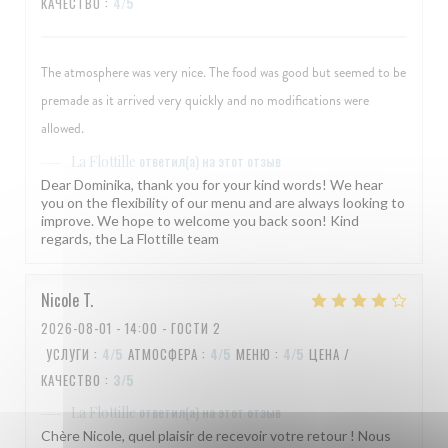
КАЧЕСТВО
:
4
/5
The atmosphere was very nice. The food was good but seemed to be
premade as it arrived very quickly and no modifications were
allowed.
ответил(а) на этот отзыв
La Flottille
Dear Dominika, thank you for your kind words! We hear
you on the flexibility of our menu and are always looking to
improve. We hope to welcome you back soon! Kind
regards, the La Flottille team
Nicole
T
2026-08-01
- 14:00 - ГОСТИ 2
УСЛУГИ
:
4
/5
АТМОСФЕРА
:
4
/5
МЕНЮ
:
4
/5
ЦЕНА /
КАЧЕСТВО
:
3
/5
ответил(а) на этот отзыв
La Flottille
Chère Nicole, quel plaisir de recevoir votre retour ! Nous