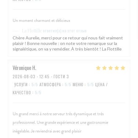
Un moment charmant et délicieux
ответил(а) на этот отзыв
La Flottille
Chère Aurelie, merci pour ce retour qui nous fait vraiment
plaisir ! Bonne nouvelle : on note votre remarque sur la
signalétique, on va y remédier. À très bientôt ! La Flottille
Véronique
H
2026-08-03
- 12:45 - ГОСТИ 3
УСЛУГИ
:
5
/5
АТМОСФЕРА
:
5
/5
МЕНЮ
:
5
/5
ЦЕНА /
КАЧЕСТВО
:
5
/5
Un grand merci à notre serveur très dynamique et très
professionnel. Une grande expérience et une gastronomie
inégalable. Je reviendrai avec grand plaisir