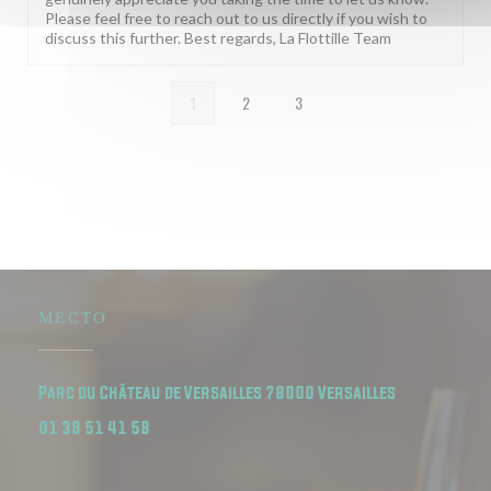
Please feel free to reach out to us directly if you wish to
discuss this further. Best regards, La Flottille Team
1
2
3
МЕСТО
((открывается
Parc du Château de Versailles 78000 Versailles
01 39 51 41 58