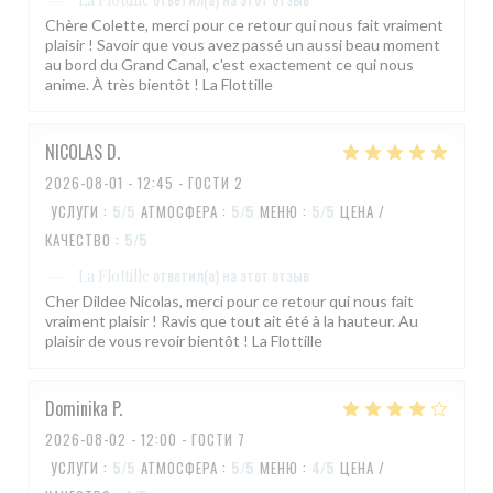
Chère Colette, merci pour ce retour qui nous fait vraiment
plaisir ! Savoir que vous avez passé un aussi beau moment
au bord du Grand Canal, c'est exactement ce qui nous
anime. À très bientôt ! La Flottille
NICOLAS
D
2026-08-01
- 12:45 - ГОСТИ 2
УСЛУГИ
:
5
/5
АТМОСФЕРА
:
5
/5
МЕНЮ
:
5
/5
ЦЕНА /
КАЧЕСТВО
:
5
/5
ответил(а) на этот отзыв
La Flottille
Cher Dildee Nicolas, merci pour ce retour qui nous fait
vraiment plaisir ! Ravis que tout ait été à la hauteur. Au
plaisir de vous revoir bientôt ! La Flottille
Dominika
P
2026-08-02
- 12:00 - ГОСТИ 7
УСЛУГИ
:
5
/5
АТМОСФЕРА
:
5
/5
МЕНЮ
:
4
/5
ЦЕНА /