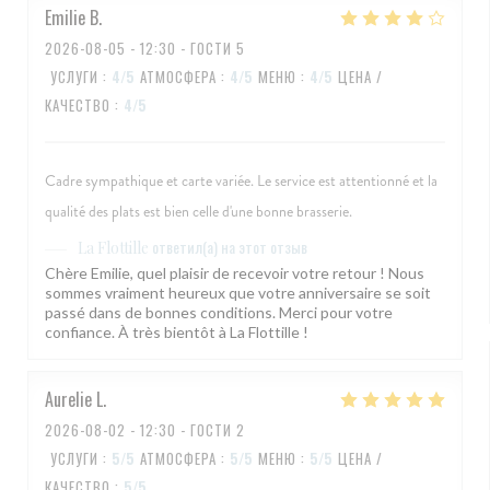
Emilie
B
2026-08-05
- 12:30 - ГОСТИ 5
УСЛУГИ
:
4
/5
АТМОСФЕРА
:
4
/5
МЕНЮ
:
4
/5
ЦЕНА /
КАЧЕСТВО
:
4
/5
Cadre sympathique et carte variée. Le service est attentionné et la
qualité des plats est bien celle d'une bonne brasserie.
ответил(а) на этот отзыв
La Flottille
Chère Emilie, quel plaisir de recevoir votre retour ! Nous
sommes vraiment heureux que votre anniversaire se soit
passé dans de bonnes conditions. Merci pour votre
confiance. À très bientôt à La Flottille !
Aurelie
L
2026-08-02
- 12:30 - ГОСТИ 2
УСЛУГИ
:
5
/5
АТМОСФЕРА
:
5
/5
МЕНЮ
:
5
/5
ЦЕНА /
КАЧЕСТВО
:
5
/5