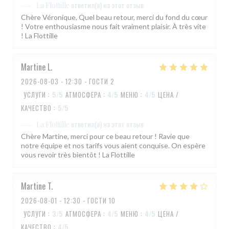
ответил(а) на этот отзыв
La Flottille
Chère Véronique, Quel beau retour, merci du fond du cœur
! Votre enthousiasme nous fait vraiment plaisir. À très vite
! La Flottille
Martine
L
2026-08-03
- 12:30 - ГОСТИ 2
УСЛУГИ
:
5
/5
АТМОСФЕРА
:
4
/5
МЕНЮ
:
4
/5
ЦЕНА /
КАЧЕСТВО
:
5
/5
ответил(а) на этот отзыв
La Flottille
Chère Martine, merci pour ce beau retour ! Ravie que
notre équipe et nos tarifs vous aient conquise. On espère
vous revoir très bientôt ! La Flottille
Martine
T
2026-08-01
- 12:30 - ГОСТИ 10
УСЛУГИ
:
3
/5
АТМОСФЕРА
:
4
/5
МЕНЮ
:
4
/5
ЦЕНА /
КАЧЕСТВО
:
4
/5