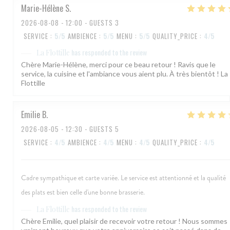
Marie-Hélène
S
2026-08-08
- 12:00 - GUESTS 3
SERVICE
:
5
/5
AMBIENCE
:
5
/5
MENU
:
5
/5
QUALITY_PRICE
:
4
/5
has responded to the review
La Flottille
Chère Marie-Hélène, merci pour ce beau retour ! Ravis que le
service, la cuisine et l'ambiance vous aient plu. À très bientôt ! La
Flottille
Emilie
B
2026-08-05
- 12:30 - GUESTS 5
SERVICE
:
4
/5
AMBIENCE
:
4
/5
MENU
:
4
/5
QUALITY_PRICE
:
4
/5
Cadre sympathique et carte variée. Le service est attentionné et la qualité
des plats est bien celle d'une bonne brasserie.
has responded to the review
La Flottille
Chère Emilie, quel plaisir de recevoir votre retour ! Nous sommes