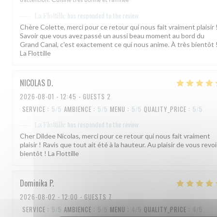
has responded to the review
La Flottille
Chère Colette, merci pour ce retour qui nous fait vraiment plaisir 
Savoir que vous avez passé un aussi beau moment au bord du
Grand Canal, c'est exactement ce qui nous anime. À très bientôt 
La Flottille
NICOLAS
D
2026-08-01
- 12:45 - GUESTS 2
SERVICE
:
5
/5
AMBIENCE
:
5
/5
MENU
:
5
/5
QUALITY_PRICE
:
5
/5
has responded to the review
La Flottille
Cher Dildee Nicolas, merci pour ce retour qui nous fait vraiment
plaisir ! Ravis que tout ait été à la hauteur. Au plaisir de vous revoi
bientôt ! La Flottille
Dominika
P
2026-08-02
- 12:00 - GUESTS 7
SERVICE
:
5
/5
AMBIENCE
:
5
/5
MENU
:
4
/5
QUALITY_PRICE
:
4
/5