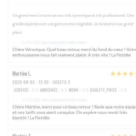
Un grand merci à notre serveur très dynamique et très professionnel. Une
grande expérience et une gastronomie inégalable. Je reviendrai avec grand
plaisir
has responded to the review
La Flottille
Chère Véronique, Quel beau retour, merci du fond du cœur ! Votr
enthousiasme nous fait vraiment plaisir. À très vite ! La Flottille
Martine
L
2026-08-03
- 12:30 - GUESTS 2
SERVICE
:
5
/5
AMBIENCE
:
4
/5
MENU
:
4
/5
QUALITY_PRICE
:
5
/5
has responded to the review
La Flottille
Chère Martine, merci pour ce beau retour ! Ravie que notre équi
et nos tarifs vous aient conquise. On espère vous revoir très
bientôt ! La Flottille