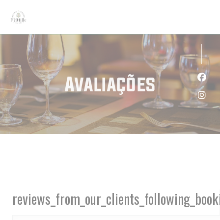
Painel de Gerenciamento de Cookies
Avaliações
Face
Inst
reviews_from_our_clients_following_book