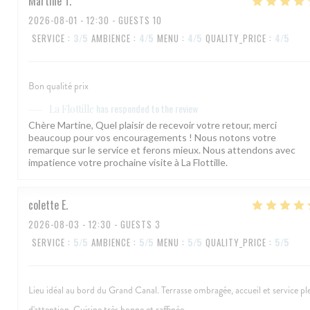
Martine
T
2026-08-01
- 12:30 - GUESTS 10
SERVICE
:
3
/5
AMBIENCE
:
4
/5
MENU
:
4
/5
QUALITY_PRICE
:
4
/5
Bon qualité prix
has responded to the review
La Flottille
Chère Martine, Quel plaisir de recevoir votre retour, merci
beaucoup pour vos encouragements ! Nous notons votre
remarque sur le service et ferons mieux. Nous attendons avec
impatience votre prochaine visite à La Flottille.
colette
E
2026-08-03
- 12:30 - GUESTS 3
SERVICE
:
5
/5
AMBIENCE
:
5
/5
MENU
:
5
/5
QUALITY_PRICE
:
5
/5
Lieu idéal au bord du Grand Canal. Terrasse ombragée, accueil et service pl
d'attention. Cuisine très bonne et raffinée