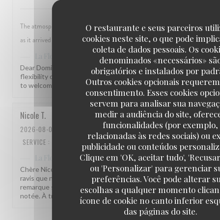
The atmosphere was very nice. The food was good but seemed to be prema
O restaurante e seus parceiros uti
cookies neste site, o que pode impli
as it arrived very quickly and no modifications were allowed.
coleta de dados pessoais. Os cook
has responded to the review
La Flottille
denominados «necessários» sã
Dear Dominika, thank you for your kind words! We hear you on th
obrigatórios e instalados por padr
flexibility of our menu and are always looking to improve. We hop
Outros cookies opcionais requerem
to welcome you back soon! Kind regards, the La Flottille team
consentimento. Esses cookies opcio
servem para analisar sua navegaç
medir a audiência do site, oferec
Nicole
T
funcionalidades (por exemplo,
2026-08-01
- 14:00 - GUESTS 2
relacionadas às redes sociais) ou ex
SERVICE
:
4
/5
AMBIENCE
:
4
/5
MENU
:
4
/5
QUALITY_PRICE
:
3
/5
publicidade ou conteúdos personaliz
Clique em 'OK, aceitar tudo', 'Recusar
has responded to the review
La Flottille
ou 'Personalizar' para gerenciar s
Chère Nicole, quel plaisir de recevoir votre retour ! Nous sommes
preferências. Você pode alterar s
ravis que notre équipe et notre terrasse vous aient plu. Votre
remarque sur l'emplacement de la table et les quantités est bien
escolhas a qualquer momento clica
notée. À très bientôt à La Flottille !
ícone de cookie no canto inferior es
das páginas do site.