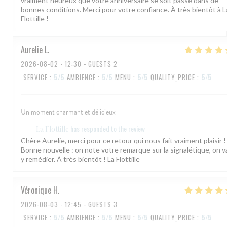
vraiment heureux que votre anniversaire se soit passé dans de
bonnes conditions. Merci pour votre confiance. À très bientôt à L
Flottille !
Aurelie
L
2026-08-02
- 12:30 - GUESTS 2
SERVICE
:
5
/5
AMBIENCE
:
5
/5
MENU
:
5
/5
QUALITY_PRICE
:
5
/5
Un moment charmant et délicieux
has responded to the review
La Flottille
Chère Aurelie, merci pour ce retour qui nous fait vraiment plaisir !
Bonne nouvelle : on note votre remarque sur la signalétique, on v
y remédier. À très bientôt ! La Flottille
Véronique
H
2026-08-03
- 12:45 - GUESTS 3
SERVICE
:
5
/5
AMBIENCE
:
5
/5
MENU
:
5
/5
QUALITY_PRICE
:
5
/5