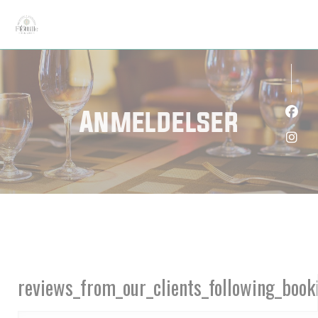
Panel for informasjonskapsler
Anmeldelser
Faceb
Insta
reviews_from_our_clients_following_book