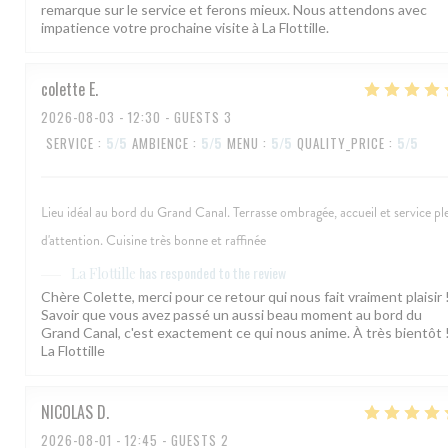
remarque sur le service et ferons mieux. Nous attendons avec
impatience votre prochaine visite à La Flottille.
colette
E
2026-08-03
- 12:30 - GUESTS 3
SERVICE
:
5
/5
AMBIENCE
:
5
/5
MENU
:
5
/5
QUALITY_PRICE
:
5
/5
Lieu idéal au bord du Grand Canal. Terrasse ombragée, accueil et service pl
d'attention. Cuisine très bonne et raffinée
has responded to the review
La Flottille
Chère Colette, merci pour ce retour qui nous fait vraiment plaisir 
Savoir que vous avez passé un aussi beau moment au bord du
Grand Canal, c'est exactement ce qui nous anime. À très bientôt 
La Flottille
NICOLAS
D
2026-08-01
- 12:45 - GUESTS 2