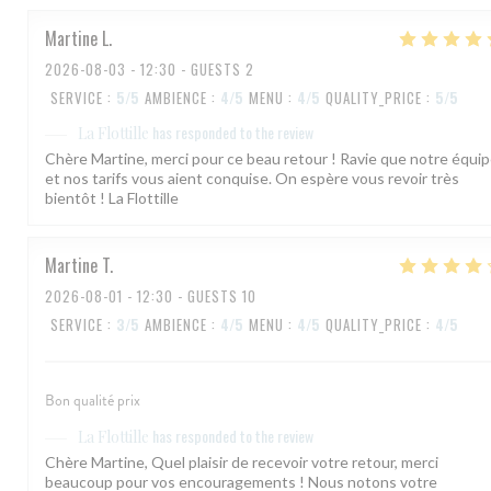
Martine
L
2026-08-03
- 12:30 - GUESTS 2
SERVICE
:
5
/5
AMBIENCE
:
4
/5
MENU
:
4
/5
QUALITY_PRICE
:
5
/5
has responded to the review
La Flottille
Chère Martine, merci pour ce beau retour ! Ravie que notre équi
et nos tarifs vous aient conquise. On espère vous revoir très
bientôt ! La Flottille
Martine
T
2026-08-01
- 12:30 - GUESTS 10
SERVICE
:
3
/5
AMBIENCE
:
4
/5
MENU
:
4
/5
QUALITY_PRICE
:
4
/5
Bon qualité prix
has responded to the review
La Flottille
Chère Martine, Quel plaisir de recevoir votre retour, merci
beaucoup pour vos encouragements ! Nous notons votre