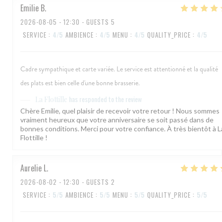
Emilie
B
2026-08-05
- 12:30 - GUESTS 5
SERVICE
:
4
/5
AMBIENCE
:
4
/5
MENU
:
4
/5
QUALITY_PRICE
:
4
/5
Cadre sympathique et carte variée. Le service est attentionné et la qualité
des plats est bien celle d'une bonne brasserie.
has responded to the review
La Flottille
Chère Emilie, quel plaisir de recevoir votre retour ! Nous sommes
vraiment heureux que votre anniversaire se soit passé dans de
bonnes conditions. Merci pour votre confiance. À très bientôt à L
Flottille !
Aurelie
L
2026-08-02
- 12:30 - GUESTS 2
SERVICE
:
5
/5
AMBIENCE
:
5
/5
MENU
:
5
/5
QUALITY_PRICE
:
5
/5