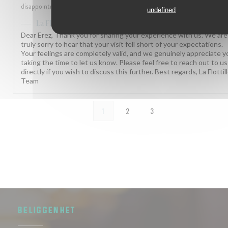
disappointment , adding the difficulty to get there... Pity
undefined
has responded to the review
La Flottille
Dear Erez, Thank you for sharing your experience with us. We are
truly sorry to hear that your visit fell short of your expectations.
Your feelings are completely valid, and we genuinely appreciate y
taking the time to let us know. Please feel free to reach out to us
directly if you wish to discuss this further. Best regards, La Flottil
Team
1
2
3
BELIGGENHET