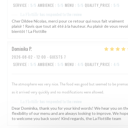
SERVICE
:
5
/5
AMBIENCE
:
5
/5
MENU
:
5
/5
QUALITY_PRICE
:
5
/5
has responded to the review
La Flottille
Cher Dildee Nicolas, merci pour ce retour qui nous fait vraiment
plaisir ! Ravis que tout ait été à la hauteur. Au plaisir de vous revoi
bientôt ! La Flottille
Dominika
P
2026-08-02
- 12:00 - GUESTS 7
SERVICE
:
5
/5
AMBIENCE
:
5
/5
MENU
:
4
/5
QUALITY_PRICE
:
4
/5
The atmosphere was very nice. The food was good but seemed to be prema
as it arrived very quickly and no modifications were allowed.
has responded to the review
La Flottille
Dear Dominika, thank you for your kind words! We hear you on th
flexibility of our menu and are always looking to improve. We hop
to welcome you back soon! Kind regards, the La Flottille team