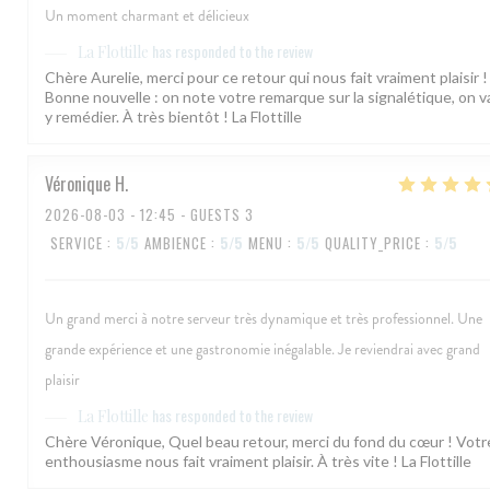
Un moment charmant et délicieux
has responded to the review
La Flottille
Chère Aurelie, merci pour ce retour qui nous fait vraiment plaisir !
Bonne nouvelle : on note votre remarque sur la signalétique, on v
y remédier. À très bientôt ! La Flottille
Véronique
H
2026-08-03
- 12:45 - GUESTS 3
SERVICE
:
5
/5
AMBIENCE
:
5
/5
MENU
:
5
/5
QUALITY_PRICE
:
5
/5
Un grand merci à notre serveur très dynamique et très professionnel. Une
grande expérience et une gastronomie inégalable. Je reviendrai avec grand
plaisir
has responded to the review
La Flottille
Chère Véronique, Quel beau retour, merci du fond du cœur ! Votr
enthousiasme nous fait vraiment plaisir. À très vite ! La Flottille