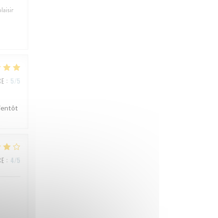
laisir
CE
:
5
/5
ientôt
CE
:
4
/5