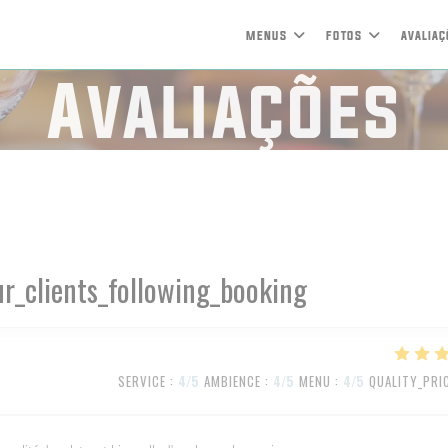
MENUS
FOTOS
AVALIAÇ
Avaliações
r_clients_following_booking
SERVICE
:
4
/5
AMBIENCE
:
4
/5
MENU
:
4
/5
QUALITY_PRI