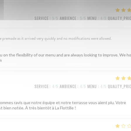
SERVICE
:
5
/5
AMBIENCE
:
5
/5
MENU
:
4
/5
QUALITY_PRI
premade as it arrived very quickly and no modifications were allowed.
 on the flexibility of our menu and are always looking to improve. We h
m
SERVICE
:
4
/5
AMBIENCE
:
4
/5
MENU
:
4
/5
QUALITY_PRI
 sommes ravis que notre équipe et notre terrasse vous aient plu. Votre
 bien notée. À très bientôt à La Flottille !