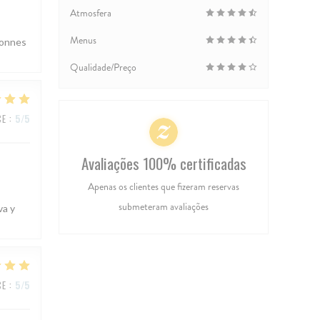
Atmosfera
Menus
bonnes
Qualidade/Preço
CE
:
5
/5
Avaliações 100% certificadas
Apenas os clientes que fizeram reservas
submeteram avaliações
va y
CE
:
5
/5