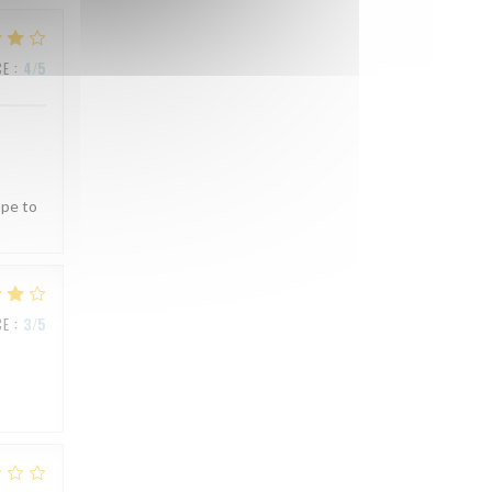
CE
:
4
/5
ope to
CE
:
3
/5