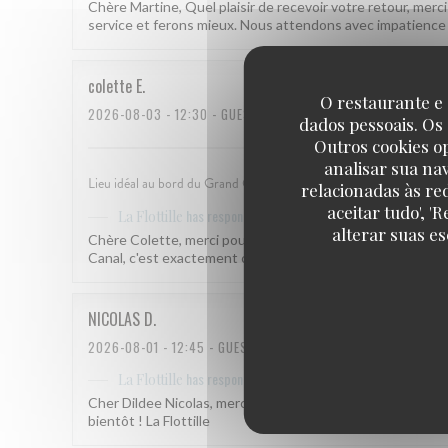
Chère Martine, Quel plaisir de recevoir votre retour, me
service et ferons mieux. Nous attendons avec impatience vo
colette
E
O restaurante e 
2026-08-03
- 12:30 - GUESTS 3
dados pessoais. Os
Outros cookies o
analisar sua na
Lieu idéal au bord du Grand Canal. Terrasse ombragée, accueil et se
relacionadas às re
aceitar tudo', 
has responded to the review
La Flottille
alterar suas e
Chère Colette, merci pour ce retour qui nous fait vraimen
Canal, c'est exactement ce qui nous anime. À très bientôt !
NICOLAS
D
2026-08-01
- 12:45 - GUESTS 2
has responded to the review
La Flottille
Cher Dildee Nicolas, merci pour ce retour qui nous fait vraim
bientôt ! La Flottille