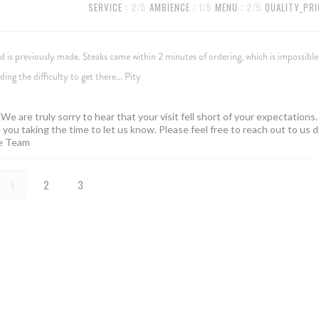
SERVICE
:
2
/5
AMBIENCE
:
1
/5
MENU
:
2
/5
QUALITY_PRI
 is previously made. Steaks came within 2 minutes of ordering, which is impossibl
ng the difficulty to get there... Pity
e are truly sorry to hear that your visit fell short of your expectations.
you taking the time to let us know. Please feel free to reach out to us d
lle Team
1
2
3