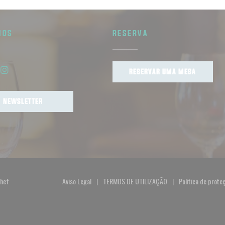
NOS
RESERVA
RESERVAR UMA MESA
book ((abre numa nova janela))
Instagram ((abre numa nova janela))
NEWSLETTER
((abre numa nova janela))
hef
Aviso Legal
TERMOS DE UTILIZAÇÃO
Política de prot
((abre numa nova janela))
((abre numa nova janela))