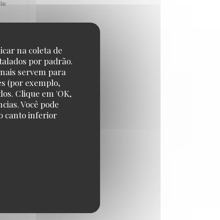
le
icar na coleta de
CE
:
5
/5
talados por padrão.
onais servem para
es (por exemplo,
dos. Clique em 'OK,
ncias. Você pode
 canto inferior
Grand
CE
:
5
/5