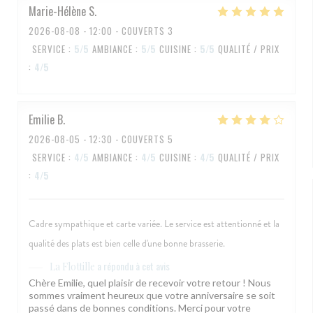
Marie-Hélène
S
2026-08-08
- 12:00 - COUVERTS 3
SERVICE
:
5
/5
AMBIANCE
:
5
/5
CUISINE
:
5
/5
QUALITÉ / PRIX
:
4
/5
Emilie
B
2026-08-05
- 12:30 - COUVERTS 5
SERVICE
:
4
/5
AMBIANCE
:
4
/5
CUISINE
:
4
/5
QUALITÉ / PRIX
:
4
/5
Cadre sympathique et carte variée. Le service est attentionné et la
qualité des plats est bien celle d'une bonne brasserie.
a répondu à cet avis
La Flottille
Chère Emilie, quel plaisir de recevoir votre retour ! Nous
sommes vraiment heureux que votre anniversaire se soit
passé dans de bonnes conditions. Merci pour votre