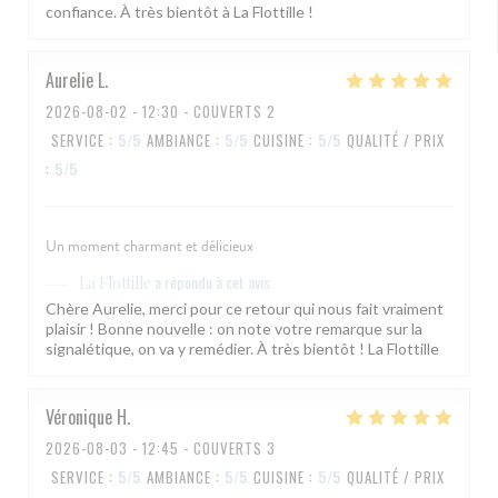
confiance. À très bientôt à La Flottille !
Aurelie
L
2026-08-02
- 12:30 - COUVERTS 2
SERVICE
:
5
/5
AMBIANCE
:
5
/5
CUISINE
:
5
/5
QUALITÉ / PRIX
:
5
/5
Un moment charmant et délicieux
a répondu à cet avis
La Flottille
Chère Aurelie, merci pour ce retour qui nous fait vraiment
plaisir ! Bonne nouvelle : on note votre remarque sur la
signalétique, on va y remédier. À très bientôt ! La Flottille
Véronique
H
2026-08-03
- 12:45 - COUVERTS 3
SERVICE
:
5
/5
AMBIANCE
:
5
/5
CUISINE
:
5
/5
QUALITÉ / PRIX