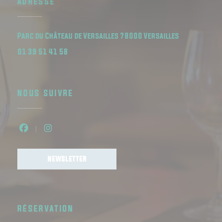
ADRESSE
((ouvre une 
Parc du Château de Versailles 78000 Versailles
01 39 51 41 58
NOUS SUIVRE
Facebook ((ouvre une nouvelle fenêtre))
Instagram ((ouvre une nouvelle fenêtr
NEWSLETTER
RÉSERVATION