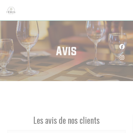
Personnalisation de vos choix en matière de cookies
Avis
Face
Inst
Les avis de nos clients