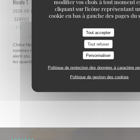
modifier vos choix à tout moment 
Nicole
T
cliquant sur l'icône représentant u
2026-08-01
- 14:00 - COUVERTS 2
cookie en bas à gauche des pages du s
SERVICE
:
4
/5
AMBIANCE
:
4
/5
CUISINE
:
4
/5
QUALITÉ / PRIX
:
3
/5
Tout accepter
a répondu à cet avis
La Flottille
Tout refuser
Chère Nicole, quel plaisir de recevoir votre retour ! Nous
sommes ravis que notre équipe et notre terrasse vous
Personnaliser
aient plu. Votre remarque sur l'emplacement de la table et
les quantités est bien notée. À très bientôt à La Flottille !
Politique de protection des données à caractère p
Politique de gestion des cookies
1
2
3