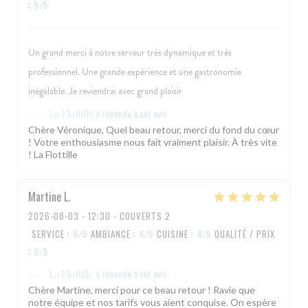
:
5
/5
Un grand merci à notre serveur très dynamique et très
professionnel. Une grande expérience et une gastronomie
inégalable. Je reviendrai avec grand plaisir
a répondu à cet avis
La Flottille
Chère Véronique, Quel beau retour, merci du fond du cœur
! Votre enthousiasme nous fait vraiment plaisir. À très vite
! La Flottille
Martine
L
2026-08-03
- 12:30 - COUVERTS 2
SERVICE
:
5
/5
AMBIANCE
:
4
/5
CUISINE
:
4
/5
QUALITÉ / PRIX
:
5
/5
a répondu à cet avis
La Flottille
Chère Martine, merci pour ce beau retour ! Ravie que
notre équipe et nos tarifs vous aient conquise. On espère