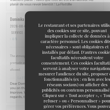
plaisir de vous revoir bientôt ! La Flottille
Dominika
P
Le restaurant et ses partenaires utili
2026-08-02
- 12:00 - COUVERTS 7
des cookies sur ce site, pouvant
SERVICE
:
5
/5
AMBIANCE
:
5
/5
CUISINE
:
4
/5
QUALITÉ / PRIX
impliquer la collecte de données à
:
4
/5
caractère personnel. Les cookies dit
nécessaires » sont obligatoires et
installés par défaut. D'autres cooki
The atmosphere was very nice. The food was good but seemed to be
facultatifs nécessitent votre
consentement. Ces cookies facultati
premade as it arrived very quickly and no modifications were
servent à analyser votre navigation
allowed.
mesurer l'audience du site, proposer
a répondu à cet avis
La Flottille
fonctionnalités (ex : en lien avec le
Dear Dominika, thank you for your kind words! We hear
réseaux sociaux) ou afficher des
you on the flexibility of our menu and are always looking to
publicités ou contenus personnalisé
improve. We hope to welcome you back soon! Kind
Cliquez sur « Tout accepter », « Tou
regards, the La Flottille team
refuser » ou « Personnaliser » pou
gérer vos préférences. Vous pouve