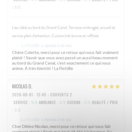
:
5
/5
Lieu idéal au bord du Grand Canal. Terrasse ombragée, accueil et
service plein d'attention. Cuisine très bonne et raffinée
a répondu à cet avis
La Flottille
Chère Colette, merci pour ce retour qui nous fait vraiment
plaisir ! Savoir que vous avez passé un aussi beau moment
au bord du Grand Canal, c'est exactement ce qui nous
anime. À très bientôt ! La Flottille
NICOLAS
D
2026-08-01
- 12:45 - COUVERTS 2
SERVICE
:
5
/5
AMBIANCE
:
5
/5
CUISINE
:
5
/5
QUALITÉ / PRIX
:
5
/5
a répondu à cet avis
La Flottille
Cher Dildee Nicolas, merci pour ce retour qui nous fait
vraiment plaisir ! Ravis que tout ait été à la hauteur. Au