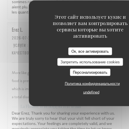
sommes ravis que notre équipe et notre terrasse vous
aient plu. Votre remarque sur l'emplacement de la table et
les quantités est bien notée. À très bientôt à La Flottille !
Этот сайт использует кукис и
позволяет вам контролировать
сервисы которые вы хотите
Erez
L
активировать
2026-07-24
- 12:45 - ГОСТИ 3
УСЛУГИ
:
2
/5
АТМОСФЕРА
:
1
/5
МЕНЮ
:
2
/5
ЦЕНА /
Ок, все активировать
КАЧЕСТВО
:
1
/5
Запретить использование cookies
More like group mass good restaurant. Seems that most of the
Персонализировать
food is previously made. Steaks came within 2 minutes of ordering,
Политика конфиденциальности
which is impossible. Onion soup came cold, also impossible. Really
undefined
a total disappointment , adding the difficulty to get there... Pity
ответил(а) на этот отзыв
La Flottille
Dear Erez, Thank you for sharing your experience with us.
We are truly sorry to hear that your visit fell short of your
expectations. Your feelings are completely valid, and we
genuinely appreciate you taking the time to let us know.