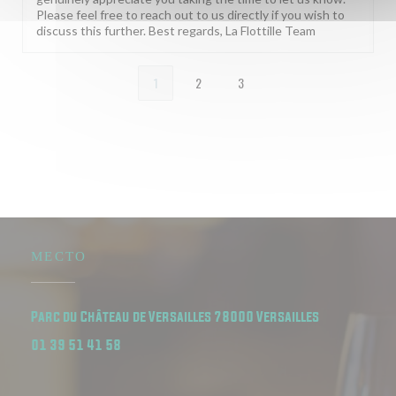
Please feel free to reach out to us directly if you wish to
discuss this further. Best regards, La Flottille Team
1
2
3
МЕСТО
((открывается
Parc du Château de Versailles 78000 Versailles
01 39 51 41 58