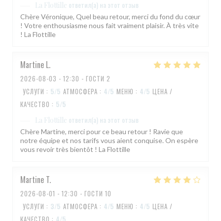
ответил(а) на этот отзыв
La Flottille
Chère Véronique, Quel beau retour, merci du fond du cœur
! Votre enthousiasme nous fait vraiment plaisir. À très vite
! La Flottille
Martine
L
2026-08-03
- 12:30 - ГОСТИ 2
УСЛУГИ
:
5
/5
АТМОСФЕРА
:
4
/5
МЕНЮ
:
4
/5
ЦЕНА /
КАЧЕСТВО
:
5
/5
ответил(а) на этот отзыв
La Flottille
Chère Martine, merci pour ce beau retour ! Ravie que
notre équipe et nos tarifs vous aient conquise. On espère
vous revoir très bientôt ! La Flottille
Martine
T
2026-08-01
- 12:30 - ГОСТИ 10
УСЛУГИ
:
3
/5
АТМОСФЕРА
:
4
/5
МЕНЮ
:
4
/5
ЦЕНА /
КАЧЕСТВО
:
4
/5