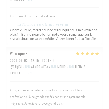
Un moment charmant et délicieux
ответил(а) на этот отзыв
La Flottille
Chère Aurelie, merci pour ce retour qui nous fait vraiment
plaisir ! Bonne nouvelle : on note votre remarque sur la
signalétique, on va y remédier. À très bientôt ! La Flottille
Véronique
H
2026-08-03
- 12:45 - ГОСТИ 3
УСЛУГИ
:
5
/5
АТМОСФЕРА
:
5
/5
МЕНЮ
:
5
/5
ЦЕНА /
КАЧЕСТВО
:
5
/5
Un grand merci à notre serveur très dynamique et très
professionnel. Une grande expérience et une gastronomie
inégalable. Je reviendrai avec grand plaisir