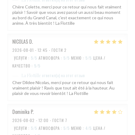
Chère Colette, merci pour ce retour qui nous fait vraiment
plaisir ! Savoir que vous avez passé un aussi beau moment
au bord du Grand Canal, c'est exactement ce qui nous
anime. À très bientôt ! La Flottille
NICOLAS
D
2026-08-01
- 12:45 - ГОСТИ 2
УСЛУГИ
:
5
/5
АТМОСФЕРА
:
5
/5
МЕНЮ
:
5
/5
ЦЕНА /
КАЧЕСТВО
:
5
/5
ответил(а) на этот отзыв
La Flottille
Cher Dildee Nicolas, merci pour ce retour qui nous fait
vraiment plaisir ! Ravis que tout ait été à la hauteur. Au
plaisir de vous revoir bientôt ! La Flottille
Dominika
P
2026-08-02
- 12:00 - ГОСТИ 7
УСЛУГИ
:
5
/5
АТМОСФЕРА
:
5
/5
МЕНЮ
:
4
/5
ЦЕНА /