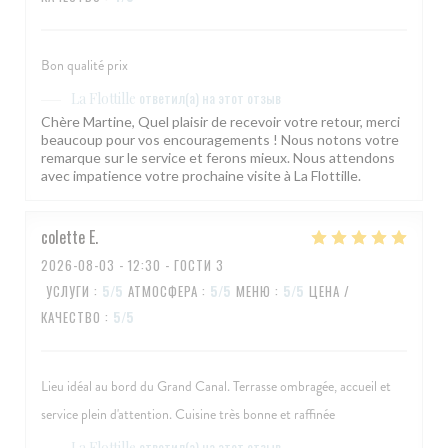
Bon qualité prix
ответил(а) на этот отзыв
La Flottille
Chère Martine, Quel plaisir de recevoir votre retour, merci
beaucoup pour vos encouragements ! Nous notons votre
remarque sur le service et ferons mieux. Nous attendons
avec impatience votre prochaine visite à La Flottille.
colette
E
2026-08-03
- 12:30 - ГОСТИ 3
УСЛУГИ
:
5
/5
АТМОСФЕРА
:
5
/5
МЕНЮ
:
5
/5
ЦЕНА /
КАЧЕСТВО
:
5
/5
Lieu idéal au bord du Grand Canal. Terrasse ombragée, accueil et
service plein d'attention. Cuisine très bonne et raffinée
ответил(а) на этот отзыв
La Flottille