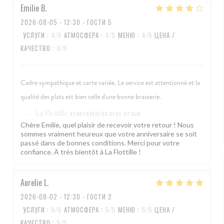
Emilie
B
2026-08-05
- 12:30 - ГОСТИ 5
УСЛУГИ
:
4
/5
АТМОСФЕРА
:
4
/5
МЕНЮ
:
4
/5
ЦЕНА /
КАЧЕСТВО
:
4
/5
Cadre sympathique et carte variée. Le service est attentionné et la
qualité des plats est bien celle d'une bonne brasserie.
ответил(а) на этот отзыв
La Flottille
Chère Emilie, quel plaisir de recevoir votre retour ! Nous
sommes vraiment heureux que votre anniversaire se soit
passé dans de bonnes conditions. Merci pour votre
confiance. À très bientôt à La Flottille !
Aurelie
L
2026-08-02
- 12:30 - ГОСТИ 2
УСЛУГИ
:
5
/5
АТМОСФЕРА
:
5
/5
МЕНЮ
:
5
/5
ЦЕНА /
КАЧЕСТВО
:
5
/5