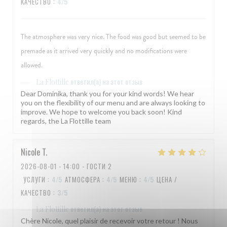
КАЧЕСТВО
:
4
/5
The atmosphere was very nice. The food was good but seemed to be
premade as it arrived very quickly and no modifications were
allowed.
ответил(а) на этот отзыв
La Flottille
Dear Dominika, thank you for your kind words! We hear
you on the flexibility of our menu and are always looking to
improve. We hope to welcome you back soon! Kind
regards, the La Flottille team
Nicole
T
2026-08-01
- 14:00 - ГОСТИ 2
УСЛУГИ
:
4
/5
АТМОСФЕРА
:
4
/5
МЕНЮ
:
4
/5
ЦЕНА /
КАЧЕСТВО
:
3
/5
ответил(а) на этот отзыв
La Flottille
Chère Nicole, quel plaisir de recevoir votre retour ! Nous