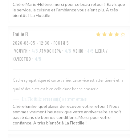
Chère Marie-Hélène, merci pour ce beau retour ! Ravis que
le service, la cuisine et l'ambiance vous aient plu. À très
bientôt ! La Flottille
Emilie
B
2026-08-05
- 12:30 - ГОСТИ 5
УСЛУГИ
:
4
/5
АТМОСФЕРА
:
4
/5
МЕНЮ
:
4
/5
ЦЕНА /
КАЧЕСТВО
:
4
/5
Cadre sympathique et carte variée. Le service est attentionné et la
qualité des plats est bien celle d'une bonne brasserie.
ответил(а) на этот отзыв
La Flottille
Chère Emilie, quel plaisir de recevoir votre retour ! Nous
sommes vraiment heureux que votre anniversaire se soit
passé dans de bonnes conditions. Merci pour votre
confiance. À très bientôt à La Flottille !