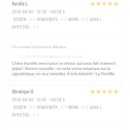
Aurelie
L
2026-08-02
- 12:30 - ГОСТИ 2
УСЛУГИ
:
5
/5
АТМОСФЕРА
:
5
/5
МЕНЮ
:
5
/5
ЦЕНА /
КАЧЕСТВО
:
5
/5
Un moment charmant et délicieux
ответил(а) на этот отзыв
La Flottille
Chère Aurelie, merci pour ce retour qui nous fait vraiment
plaisir ! Bonne nouvelle : on note votre remarque sur la
signalétique, on va y remédier. À très bientôt ! La Flottille
Véronique
H
2026-08-03
- 12:45 - ГОСТИ 3
УСЛУГИ
:
5
/5
АТМОСФЕРА
:
5
/5
МЕНЮ
:
5
/5
ЦЕНА /
КАЧЕСТВО
:
5
/5