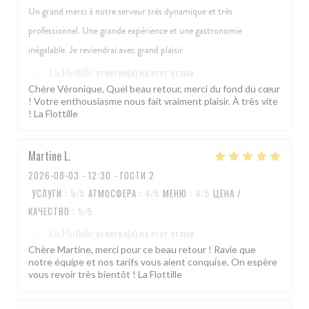
Un grand merci à notre serveur très dynamique et très
professionnel. Une grande expérience et une gastronomie
inégalable. Je reviendrai avec grand plaisir
ответил(а) на этот отзыв
La Flottille
Chère Véronique, Quel beau retour, merci du fond du cœur
! Votre enthousiasme nous fait vraiment plaisir. À très vite
! La Flottille
Martine
L
2026-08-03
- 12:30 - ГОСТИ 2
УСЛУГИ
:
5
/5
АТМОСФЕРА
:
4
/5
МЕНЮ
:
4
/5
ЦЕНА /
КАЧЕСТВО
:
5
/5
ответил(а) на этот отзыв
La Flottille
Chère Martine, merci pour ce beau retour ! Ravie que
notre équipe et nos tarifs vous aient conquise. On espère
vous revoir très bientôt ! La Flottille