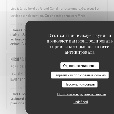
Lieu idéal au bord du Grand Canal. Terrasse ombragée, accueil et
service plein d'attention. Cuisine très bonne et raffinée
ответил(а) на этот отзыв
La Flottille
Chère Colette, merci pour ce retour qui nous fait vraiment
Этот сайт использует кукис и
plaisir ! Savoir que vous avez passé un aussi beau moment
au bord du Grand Canal, c'est exactement ce qui nous
позволяет вам контролировать
anime. À très bientôt ! La Flottille
сервисы которые вы хотите
активировать
NICOLAS
D
Ок, все активировать
2026-08-01
- 12:45 - ГОСТИ 2
УСЛУГИ
:
5
/5
АТМОСФЕРА
:
5
/5
МЕНЮ
:
5
/5
ЦЕНА /
Запретить использование cookies
КАЧЕСТВО
:
5
/5
Персонализировать
ответил(а) на этот отзыв
La Flottille
Cher Dildee Nicolas, merci pour ce retour qui nous fait
Политика конфиденциальности
vraiment plaisir ! Ravis que tout ait été à la hauteur. Au
undefined
plaisir de vous revoir bientôt ! La Flottille