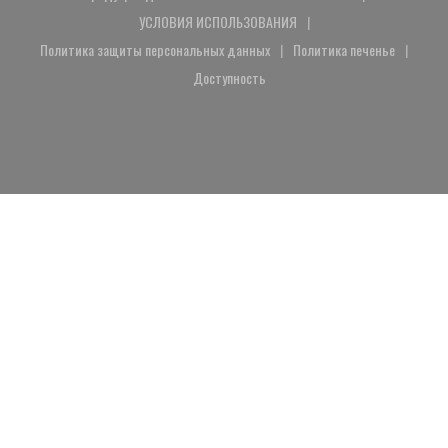
((открывается в новом окне))
УСЛОВИЯ ИСПОЛЬЗОВАНИЯ
((открывается в новом окне))
Политика защиты персональных данных
Политика печенье
((открывается в новом окне))
((открывается в 
Доступность
((открывается в новом окне))