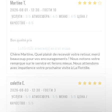
Martine
T
2026-08-01
- 12:30 - ГОСТИ 10
УСЛУГИ
:
3
/5
АТМОСФЕРА
:
4
/5
МЕНЮ
:
4
/5
ЦЕНА /
КАЧЕСТВО
:
4
/5
Bon qualité prix
ответил(а) на этот отзыв
La Flottille
Chère Martine, Quel plaisir de recevoir votre retour, merci
beaucoup pour vos encouragements ! Nous notons votre
remarque sur le service et ferons mieux. Nous attendons
avec impatience votre prochaine visite à La Flottille.
colette
E
2026-08-03
- 12:30 - ГОСТИ 3
УСЛУГИ
:
5
/5
АТМОСФЕРА
:
5
/5
МЕНЮ
:
5
/5
ЦЕНА /
КАЧЕСТВО
:
5
/5