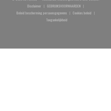
Disclaimer
GEBRUIKSVOORWAARDEN
((opent in een nieuw venster))
((opent in een nieuw venster))
Beleid bescherming persoonsgegevens
Cookies beleid
((opent in een nieuw venster))
((opent in een nieuw
Toegankelijkheid
((opent in een nieuw venster))