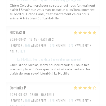
Chère Colette, merci pour ce retour qui nous fait vraiment
plaisir ! Savoir que vous avez passé un aussi beau moment
au bord du Grand Canal, c'est exactement ce qui nous
anime. À très bientôt ! La Flottille
NICOLAS
D
2026-08-01
- 12:45 - GASTEN 2
SERVICE
:
5
/5
ATMOSFEER
:
5
/5
KEUKEN
:
5
/5
KWALITEIT /
PRIJS
:
5
/5
heeft op deze beoordeling gereageerd
La Flottille
Cher Dildee Nicolas, merci pour ce retour qui nous fait
vraiment plaisir ! Ravis que tout ait été à la hauteur. Au
plaisir de vous revoir bientôt ! La Flottille
Dominika
P
2026-08-02
- 12:00 - GASTEN 7
SERVICE
:
5
/5
ATMOSFEER
:
5
/5
KEUKEN
:
4
/5
KWALITEIT /