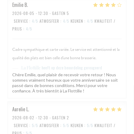
Emilie
B
2026-08-05
- 12:30 - GASTEN 5
SERVICE
:
4
/5
ATMOSFEER
:
4
/5
KEUKEN
:
4
/5
KWALITEIT /
PRIJS
:
4
/5
Cadre sympathique et carte variée. Le service est attentionné et la
qualité des plats est bien celle d'une bonne brasserie.
heeft op deze beoordeling gereageerd
La Flottille
Chère Emilie, quel plaisir de recevoir votre retour ! Nous
sommes vraiment heureux que votre anniversaire se soit
passé dans de bonnes conditions. Merci pour votre
confiance. À très bientôt à La Flottille !
Aurelie
L
2026-08-02
- 12:30 - GASTEN 2
SERVICE
:
5
/5
ATMOSFEER
:
5
/5
KEUKEN
:
5
/5
KWALITEIT /
PRIJS
:
5
/5