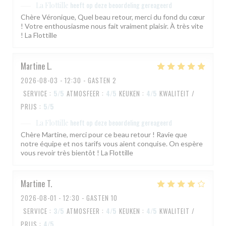
heeft op deze beoordeling gereageerd
La Flottille
Chère Véronique, Quel beau retour, merci du fond du cœur
! Votre enthousiasme nous fait vraiment plaisir. À très vite
! La Flottille
Martine
L
2026-08-03
- 12:30 - GASTEN 2
SERVICE
:
5
/5
ATMOSFEER
:
4
/5
KEUKEN
:
4
/5
KWALITEIT /
PRIJS
:
5
/5
heeft op deze beoordeling gereageerd
La Flottille
Chère Martine, merci pour ce beau retour ! Ravie que
notre équipe et nos tarifs vous aient conquise. On espère
vous revoir très bientôt ! La Flottille
Martine
T
2026-08-01
- 12:30 - GASTEN 10
SERVICE
:
3
/5
ATMOSFEER
:
4
/5
KEUKEN
:
4
/5
KWALITEIT /
PRIJS
:
4
/5