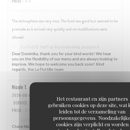
PRIJS
:
4
/5
The atmosphere was very nice. The food was good but seemed to be
premade as it arrived very quickly and no modifications were
allowed.
heeft op deze beoordeling gereageerd
La Flottille
Dear Dominika, thank you for your kind words! We hear
you on the flexibility of our menu and are always looking to
improve. We hope to welcome you back soon! Kind
regards, the La Flottille team
Nicole
T
2026-08-01
- 14:00 - GASTEN 2
Het restaurant en zijn partners
SERVICE
:
4
/5
ATMOSFEER
:
4
/5
KEUKEN
:
4
/5
KWALITEIT /
gebruiken cookies op deze site, wat 
PRIJS
:
3
/5
leiden tot de verzameling van
persoonsgegevens. 'Noodzakelijke
heeft op deze beoordeling gereageerd
La Flottille
cookies zijn verplicht en worden
Chère Nicole, quel plaisir de recevoir votre retour ! Nous