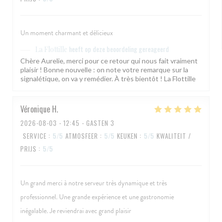
Un moment charmant et délicieux
heeft op deze beoordeling gereageerd
La Flottille
Chère Aurelie, merci pour ce retour qui nous fait vraiment
plaisir ! Bonne nouvelle : on note votre remarque sur la
signalétique, on va y remédier. À très bientôt ! La Flottille
Véronique
H
2026-08-03
- 12:45 - GASTEN 3
SERVICE
:
5
/5
ATMOSFEER
:
5
/5
KEUKEN
:
5
/5
KWALITEIT /
PRIJS
:
5
/5
Un grand merci à notre serveur très dynamique et très
professionnel. Une grande expérience et une gastronomie
inégalable. Je reviendrai avec grand plaisir