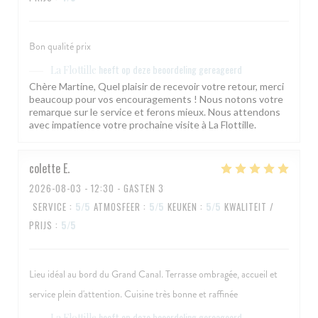
Bon qualité prix
heeft op deze beoordeling gereageerd
La Flottille
Chère Martine, Quel plaisir de recevoir votre retour, merci
beaucoup pour vos encouragements ! Nous notons votre
remarque sur le service et ferons mieux. Nous attendons
avec impatience votre prochaine visite à La Flottille.
colette
E
2026-08-03
- 12:30 - GASTEN 3
SERVICE
:
5
/5
ATMOSFEER
:
5
/5
KEUKEN
:
5
/5
KWALITEIT /
PRIJS
:
5
/5
Lieu idéal au bord du Grand Canal. Terrasse ombragée, accueil et
service plein d'attention. Cuisine très bonne et raffinée
heeft op deze beoordeling gereageerd
La Flottille