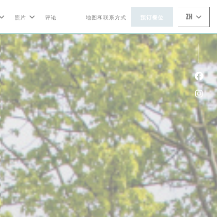
ZH
照片
评论
地图和联系方式
预订餐位
((在新窗口中打开))
((在新窗口中打开))
Fac
Ins