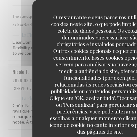
The atmosphere was very nice. The food was good but seemed to be prema
O restaurante e seus parceiros uti
cookies neste site, o que pode impli
as it arrived very quickly and no modifications were allowed.
coleta de dados pessoais. Os cook
has responded to the review
La Flottille
denominados «necessários» sã
Dear Dominika, thank you for your kind words! We hear you on th
obrigatórios e instalados por padr
flexibility of our menu and are always looking to improve. We hop
Outros cookies opcionais requerem
to welcome you back soon! Kind regards, the La Flottille team
consentimento. Esses cookies opcio
servem para analisar sua navegaç
medir a audiência do site, oferec
Nicole
T
funcionalidades (por exemplo,
2026-08-01
- 14:00 - GUESTS 2
relacionadas às redes sociais) ou ex
SERVICE
:
4
/5
AMBIENCE
:
4
/5
MENU
:
4
/5
QUALITY_PRICE
:
3
/5
publicidade ou conteúdos personaliz
Clique em 'OK, aceitar tudo', 'Recusar
has responded to the review
La Flottille
ou 'Personalizar' para gerenciar s
Chère Nicole, quel plaisir de recevoir votre retour ! Nous sommes
preferências. Você pode alterar s
ravis que notre équipe et notre terrasse vous aient plu. Votre
remarque sur l'emplacement de la table et les quantités est bien
escolhas a qualquer momento clica
notée. À très bientôt à La Flottille !
ícone de cookie no canto inferior es
das páginas do site.