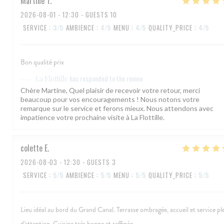
Martine
T
2026-08-01
- 12:30 - GUESTS 10
SERVICE
:
3
/5
AMBIENCE
:
4
/5
MENU
:
4
/5
QUALITY_PRICE
:
4
/5
Bon qualité prix
has responded to the review
La Flottille
Chère Martine, Quel plaisir de recevoir votre retour, merci
beaucoup pour vos encouragements ! Nous notons votre
remarque sur le service et ferons mieux. Nous attendons avec
impatience votre prochaine visite à La Flottille.
colette
E
2026-08-03
- 12:30 - GUESTS 3
SERVICE
:
5
/5
AMBIENCE
:
5
/5
MENU
:
5
/5
QUALITY_PRICE
:
5
/5
Lieu idéal au bord du Grand Canal. Terrasse ombragée, accueil et service pl
d'attention. Cuisine très bonne et raffinée