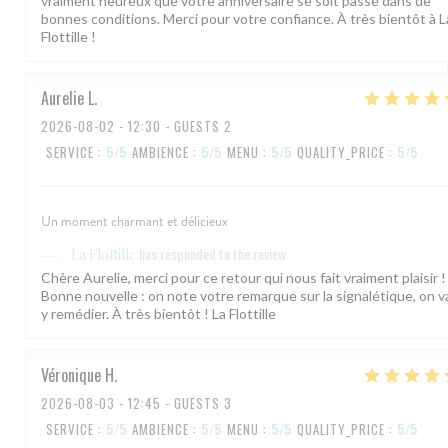
vraiment heureux que votre anniversaire se soit passé dans de
bonnes conditions. Merci pour votre confiance. À très bientôt à L
Flottille !
Aurelie
L
2026-08-02
- 12:30 - GUESTS 2
SERVICE
:
5
/5
AMBIENCE
:
5
/5
MENU
:
5
/5
QUALITY_PRICE
:
5
/5
Un moment charmant et délicieux
has responded to the review
La Flottille
Chère Aurelie, merci pour ce retour qui nous fait vraiment plaisir !
Bonne nouvelle : on note votre remarque sur la signalétique, on v
y remédier. À très bientôt ! La Flottille
Véronique
H
2026-08-03
- 12:45 - GUESTS 3
SERVICE
:
5
/5
AMBIENCE
:
5
/5
MENU
:
5
/5
QUALITY_PRICE
:
5
/5