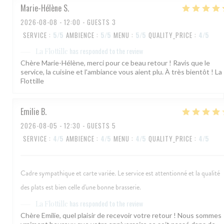
Marie-Hélène
S
2026-08-08
- 12:00 - GUESTS 3
SERVICE
:
5
/5
AMBIENCE
:
5
/5
MENU
:
5
/5
QUALITY_PRICE
:
4
/5
has responded to the review
La Flottille
Chère Marie-Hélène, merci pour ce beau retour ! Ravis que le
service, la cuisine et l'ambiance vous aient plu. À très bientôt ! La
Flottille
Emilie
B
2026-08-05
- 12:30 - GUESTS 5
SERVICE
:
4
/5
AMBIENCE
:
4
/5
MENU
:
4
/5
QUALITY_PRICE
:
4
/5
Cadre sympathique et carte variée. Le service est attentionné et la qualité
des plats est bien celle d'une bonne brasserie.
has responded to the review
La Flottille
Chère Emilie, quel plaisir de recevoir votre retour ! Nous sommes