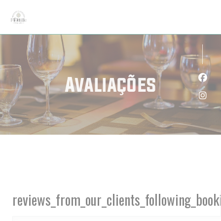
Painel de Gerenciamento de Cookies
Avaliações
Face
Inst
reviews_from_our_clients_following_book