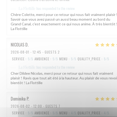
has responded to the review
La Flottille
Chère Colette, merci pour ce retour qui nous fait vraiment plaisir 
Savoir que vous avez passé un aussi beau moment au bord du
Grand Canal, c'est exactement ce qui nous anime. À très bientôt 
La Flottille
NICOLAS
D
2026-08-01
- 12:45 - GUESTS 2
SERVICE
:
5
/5
AMBIENCE
:
5
/5
MENU
:
5
/5
QUALITY_PRICE
:
5
/5
has responded to the review
La Flottille
Cher Dildee Nicolas, merci pour ce retour qui nous fait vraiment
plaisir ! Ravis que tout ait été à la hauteur. Au plaisir de vous revoi
bientôt ! La Flottille
Dominika
P
2026-08-02
- 12:00 - GUESTS 7
SERVICE
:
5
/5
AMBIENCE
:
5
/5
MENU
:
4
/5
QUALITY_PRICE
:
4
/5