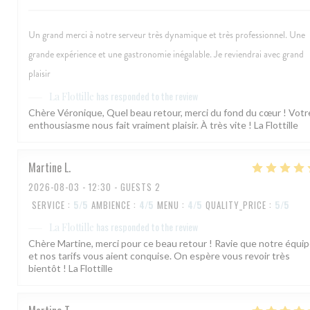
Un grand merci à notre serveur très dynamique et très professionnel. Une
grande expérience et une gastronomie inégalable. Je reviendrai avec grand
plaisir
has responded to the review
La Flottille
Chère Véronique, Quel beau retour, merci du fond du cœur ! Votr
enthousiasme nous fait vraiment plaisir. À très vite ! La Flottille
Martine
L
2026-08-03
- 12:30 - GUESTS 2
SERVICE
:
5
/5
AMBIENCE
:
4
/5
MENU
:
4
/5
QUALITY_PRICE
:
5
/5
has responded to the review
La Flottille
Chère Martine, merci pour ce beau retour ! Ravie que notre équi
et nos tarifs vous aient conquise. On espère vous revoir très
bientôt ! La Flottille