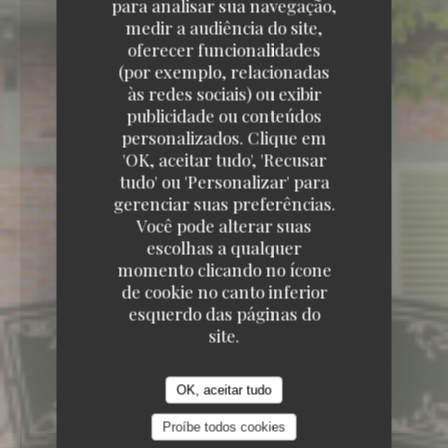
para analisar sua navegação,
medir a audiência do site,
oferecer funcionalidades
(por exemplo, relacionadas
às redes sociais) ou exibir
publicidade ou conteúdos
personalizados. Clique em
'OK, aceitar tudo', 'Recusar
tudo' ou 'Personalizar' para
gerenciar suas preferências.
Você pode alterar suas
escolhas a qualquer
momento clicando no ícone
de cookie no canto inferior
esquerdo das páginas do
PARC DU CHÂTEAU DE VERSAILLES 78000
VERSAILLES
site.
OK, aceitar tudo
Proíbe todos cookies