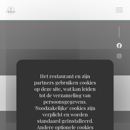
Cookies beheer paneel
Face
Inst
Het restaurant en zijn
partners gebruiken cookies
op deze site, wat kan leiden
tot de verzameling van
persoonsgegevens.
'Noodzakelijke' cookies zijn
verplicht en worden
standaard geïnstalleerd.
Andere optionele cookies