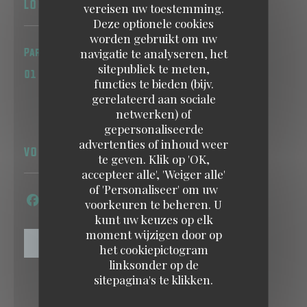
LOCATIE
vereisen uw toestemming.
Deze optionele cookies
worden gebruikt om uw
((opent in e
navigatie te analyseren, het
Parc du Château de Versailles 78000 Versailles
sitepubliek te meten,
01 39 51 41 58
functies te bieden (bijv.
gerelateerd aan sociale
netwerken) of
gepersonaliseerde
advertenties of inhoud weer
VOLG ONS
te geven. Klik op 'OK,
accepteer alle', 'Weiger alle'
of 'Personaliseer' om uw
voorkeuren te beheren. U
Facebook ((opent in een nieuw venster))
Instagram ((opent in een nieuw venste
kunt uw keuzes op elk
moment wijzigen door op
NIEUWSBRIEF
het cookiepictogram
linksonder op de
sitepagina's te klikken.