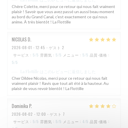
Chère Colette, merci pour ce retour qui nous fait vraiment
plaisir ! Savoir que vous avez passé un aussi beau moment
au bord du Grand Canal, c'est exactement ce qui nous
anime. À très bientôt ! La Flottille
NICOLAS
D
2026-08-01
- 12:45 - ゲスト 2
サービス
:
5
/5
雰囲気
:
5
/5
メニュー
:
5
/5
品質-価格
:
5
/5
はこのレビューに返信しました
La Flottille
Cher Dildee Nicolas, merci pour ce retour qui nous fait
vraiment plaisir ! Ravis que tout ait été à la hauteur. Au
plaisir de vous revoir bientôt ! La Flottille
Dominika
P
2026-08-02
- 12:00 - ゲスト 7
サービス
:
5
/5
雰囲気
:
5
/5
メニュー
:
4
/5
品質-価格
: