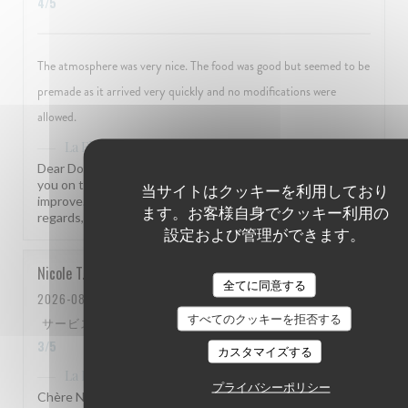
4
/5
The atmosphere was very nice. The food was good but seemed to be
premade as it arrived very quickly and no modifications were
allowed.
はこのレビューに返信しました
La Flottille
Dear Dominika, thank you for your kind words! We hear
you on the flexibility of our menu and are always looking to
当サイトはクッキーを利用しており
improve. We hope to welcome you back soon! Kind
ます。お客様自身でクッキー利用の
regards, the La Flottille team
設定および管理ができます。
Nicole
T
全てに同意する
2026-08-01
- 14:00 - ゲスト 2
すべてのクッキーを拒否する
サービス
:
4
/5
雰囲気
:
4
/5
メニュー
:
4
/5
品質-価格
:
3
/5
カスタマイズする
はこのレビューに返信しました
La Flottille
プライバシーポリシー
Chère Nicole, quel plaisir de recevoir votre retour ! Nous