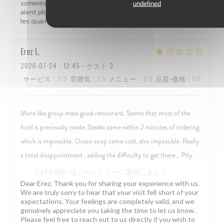
sommes ravis que notre équipe et notre terrasse vous
undefined
aient plu. Votre remarque sur l'emplacement de la table et
les quantités est bien notée. À très bientôt à La Flottille !
Erez
L
2026-07-24
- 12:45 - ゲスト 3
サービス
:
2
/5
雰囲気
:
1
/5
メニュー
:
2
/5
品質-価格
:
1
/5
More like group mass good restaurant. Seems that most of the
food is previously made. Steaks came within 2 minutes of ordering,
which is impossible. Onion soup came cold, also impossible. Really
a total disappointment , adding the difficulty to get there... Pity
はこのレビューに返信しました
La Flottille
Dear Erez, Thank you for sharing your experience with us.
We are truly sorry to hear that your visit fell short of your
expectations. Your feelings are completely valid, and we
genuinely appreciate you taking the time to let us know.
Please feel free to reach out to us directly if you wish to