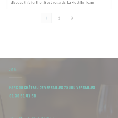
discuss this further. Best regards, La Flottille Team
1
2
3
場所
((新しいウィ
Parc du Château de Versailles 78000 Versailles
01 39 51 41 58
フォローしてください