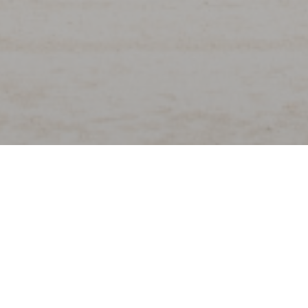
Benvenuto a
La Flottille