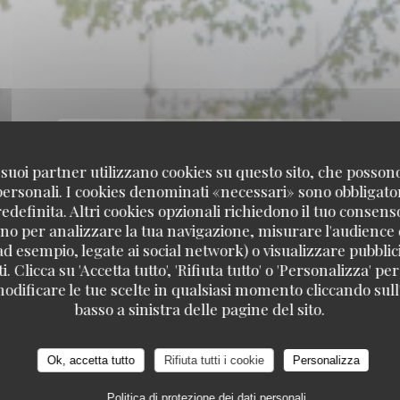
 i suoi partner utilizzano cookies su questo sito, che posso
 personali. I cookies denominati «necessari» sono obbligatori
definita. Altri cookies opzionali richiedono il tuo consens
no per analizzare la tua navigazione, misurare l'audience d
ad esempio, legate ai social network) o visualizzare pubblic
. Clicca su 'Accetta tutto', 'Rifiuta tutto' o 'Personalizza' per
odificare le tue scelte in qualsiasi momento cliccando sull'
basso a sinistra delle pagine del sito.
Ok, accetta tutto
Rifiuta tutti i cookie
Personalizza
Politica di protezione dei dati personali