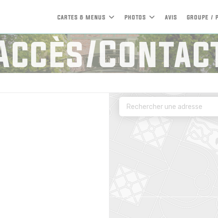
CARTES & MENUS
PHOTOS
AVIS
GROUPE / 
Accès/Contac
ouvelle fenêtre))