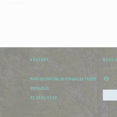
ADRESSE
NOUS 
Parc du Château de Versailles 78000
Face
((ouvre une nouvelle fenêtre))
Versailles
01 39 51 41 58