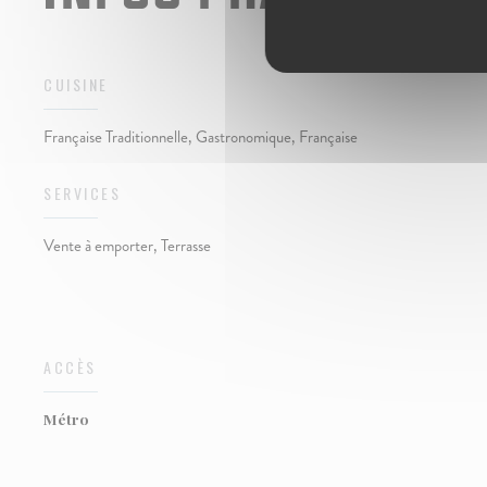
CUISINE
Française Traditionnelle, Gastronomique, Française
SERVICES
Vente à emporter, Terrasse
ACCÈS
Métro