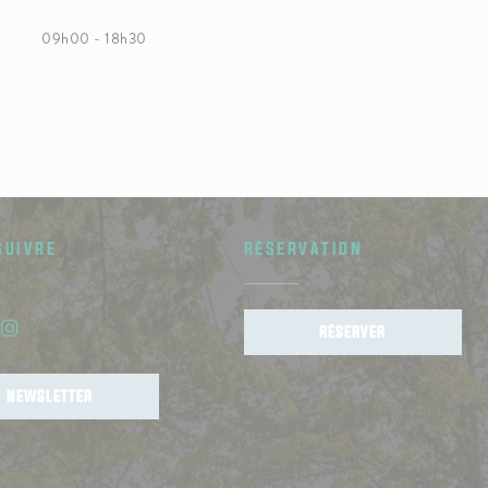
09h00 - 18h30
SUIVRE
RÉSERVATION
RÉSERVER
book ((ouvre une nouvelle fenêtre))
Instagram ((ouvre une nouvelle fenêtre))
NEWSLETTER