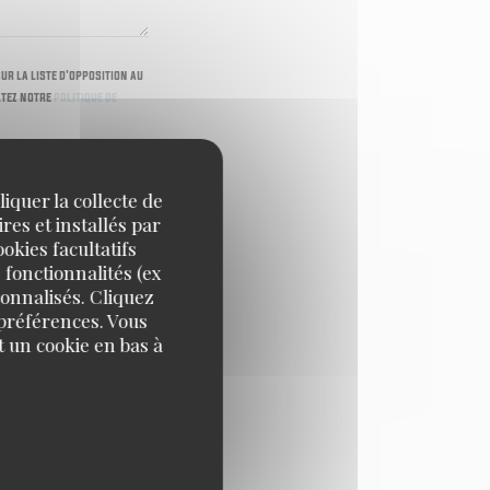
ur la liste d'opposition au
ltez notre
politique de
iquer la collecte de
res et installés par
okies facultatifs
 fonctionnalités (ex
sonnalisés. Cliquez
 préférences. Vous
 un cookie en bas à